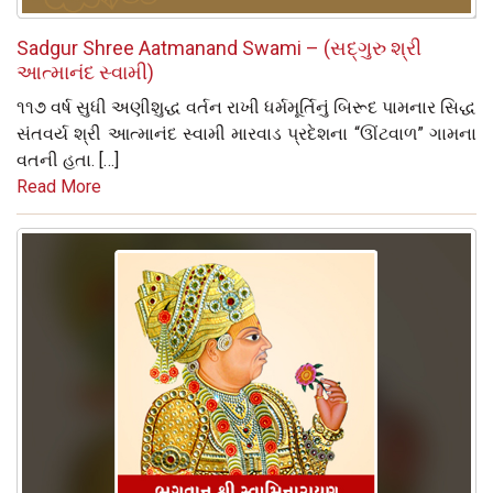
Sadgur Shree Aatmanand Swami – (સદ્‌ગુરુ શ્રી
આત્માનંદ સ્વામી)
૧૧૭ વર્ષ સુધી અણીશુદ્ધ વર્તન રાખી ધર્મમૂર્તિનું બિરૂદ પામનાર સિદ્ધ
સંતવર્ય શ્રી આત્માનંદ સ્વામી મારવાડ પ્રદેશના “ઊંટવાળ” ગામના
વતની હતા. […]
Read More