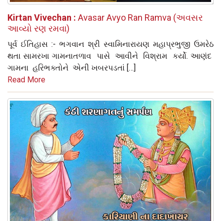
Kirtan Vivechan :
Avasar Avyo Ran Ramva (અવસર
આવ્યો રણ રમવા)
પૂર્વ ઈતિહાસ :- ભગવાન શ્રી સ્વામિનારાયણ મહાપ્રભુજી ઉમરેઠ
થતા સામરખા ગામનાતળાવ પાસે આવીને વિશ્રામ કર્યો. આણંદ
ગામના હરિભક્તોને એની ખબરપડતાં […]
Read More