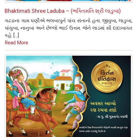
Bhaktimati Shree Laduba – (ભક્તિમતિ શ્રી લાડુબા)
ગઢડાના ગામ ધણીએ ભલબાપુને પાંચ સંતાનો હતા. જીવુબા, લાડુબા,
પાંચુબા, નાનુબા અને છેલ્લો ભાઈ ઉત્તમ. જેને લાડમાં સૌ દાદાખાચર
કહે. […]
Read More