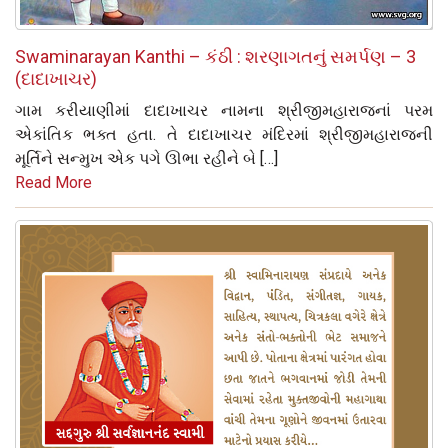
Swaminarayan Kanthi – કંઠી : શરણાગતનું સમર્પણ – 3
(દાદાખાચર)
ગામ કરીયાણીમાં દાદાખાચર નામના શ્રીજીમહારાજનાં પરમ
એકાંતિક ભક્ત હતા. તે દાદાખાચર મંદિરમાં શ્રીજીમહારાજની
મૂર્તિને સન્મુખ એક પગે ઊભા રહીને બે […]
Read More