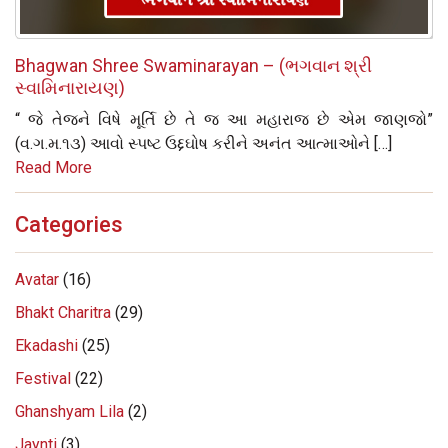
Bhagwan Shree Swaminarayan – (ભગવાન શ્રી
સ્વામિનારાયણ)
“ જે તેજને વિષે મૂર્તિ છે તે જ આ મહારાજ છે એમ જાણજો”
(વ.ગ.મ.૧૩) આવો સ્પષ્ટ ઉદ્દઘોષ કરીને અનંત આત્માઓને […]
Read More
Categories
Avatar
(16)
Bhakt Charitra
(29)
Ekadashi
(25)
Festival
(22)
Ghanshyam Lila
(2)
Jaynti
(3)