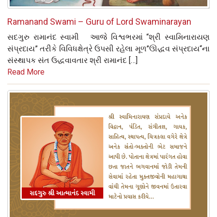
Ramanand Swami – Guru of Lord Swaminarayan
સદગુરુ રામાનંદ સ્વામી આજે વિશ્વભરમાં “શ્રી સ્વામિનારાયણ
સંપ્રદાય” તરીકે વિવિધક્ષેત્રે ઉપસી રહેલા મૂળ”ઊદ્ધવ સંપ્રદાય“ના
સંસ્થાપક સંત ઉદ્ધવાવતાર શ્રી રામાનંદ […]
Read More