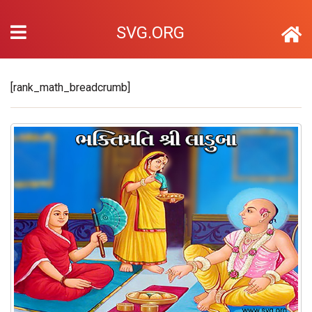
SVG.ORG
[rank_math_breadcrumb]