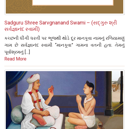
Sadguru Shree Sarvgnanand Swami – (સદ્‌ગુરુ શ્રી
સર્વજ્ઞાનંદ સ્વામી)
કચ્છની ધીંગી ધરતી પર ભૂજથી થોડે દૂર માનકૂવા નામનું રળિયામણું
ગામ છે સર્વજ્ઞાનંદ સ્વામી “માનકૂવા” ગામના વતની હતા. તેમનું
પૂર્વાશ્રમનું […]
Read More