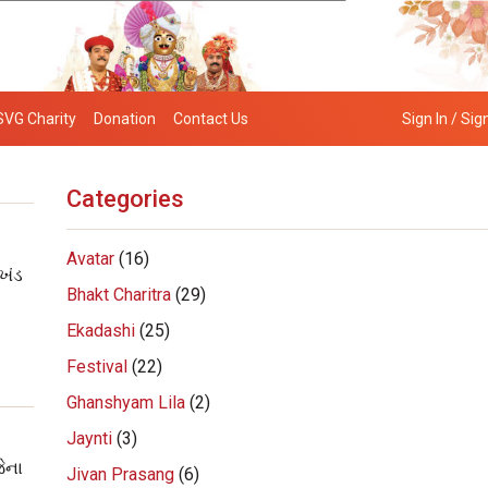
SVG Charity
Donation
Contact Us
Sign In / Sig
Categories
Avatar
(16)
ખંડ
Bhakt Charitra
(29)
Ekadashi
(25)
Festival
(22)
Ghanshyam Lila
(2)
Jaynti
(3)
ેના
Jivan Prasang
(6)