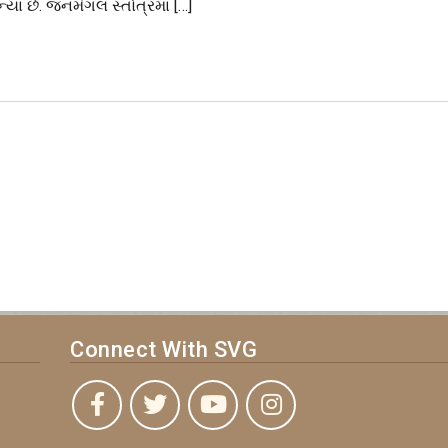
યા છે. જનમંગલ સ્તોત્રમાં […]
Connect With SVG