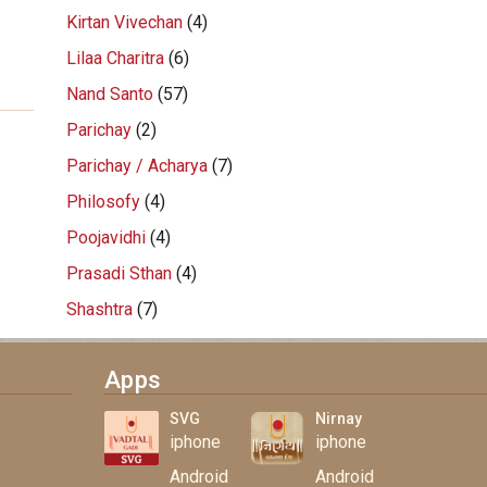
Kirtan Vivechan
(4)
Lilaa Charitra
(6)
Nand Santo
(57)
Parichay
(2)
Parichay / Acharya
(7)
Philosofy
(4)
Poojavidhi
(4)
Prasadi Sthan
(4)
Shashtra
(7)
Apps
SVG
Nirnay
iphone
iphone
Android
Android