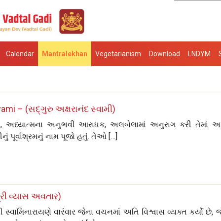
Calendar
Mantralekhan
Vegetarianism
Download
LNDYM
 – (સદ્‌ગુરુ અક્ષરાનંદ સ્વામી)
ર, અધ્યાત્મના અનુભવી આરાધક, અલબેલામાં અનુરાગ કરી તેમાં અ
ં પૂર્વાશ્રમનું નામ પૂજો હતું. તેઓ […]
્રી વ્યાસ અવતાર)
સ્વામિનારાયણે વારંવાર જેના વચનમાં અતિ વિશ્વાસ વ્યક્ત કર્યો છે, જ