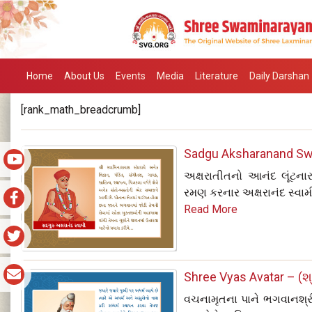
Home
About Us
Events
Media
Literature
Daily Darshan
[rank_math_breadcrumb]
Sadgu Aksharanand Swami
અક્ષરાતીતનો આનંદ લૂંટના
રમણ કરનાર અક્ષરાનંદ સ્વામીનુ
Read More
Shree Vyas Avatar – (શ
વચનામૃતના પાને ભગવાનશ્રી 