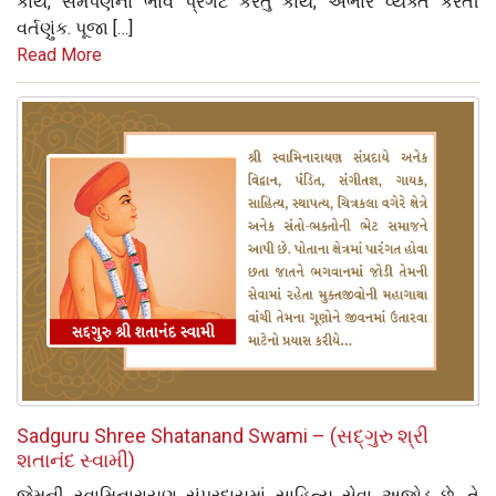
કાર્ય, સમર્પણનો ભાવ પ્રગટ કરતું કાર્ય, અભાર વ્યક્ત કરતી
વર્તણુંક. પૂજા […]
Read More
Sadguru Shree Shatanand Swami – (સદ્‌ગુરુ શ્રી
શતાનંદ સ્વામી)
જેમની સ્વામિનારાયણ સંપ્રદાયમાં સાહિત્ય સેવા અજોડ છે. તે