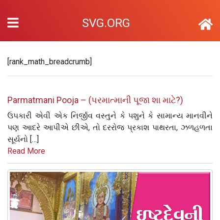
SVG.ORG
[rank_math_breadcrumb]
Parmatmani Pooja – (પરમાત્માની પૂજા શા માટે?)
ઉપકારી એવી એક નિર્જીવ વસ્તુને કે પશુને કે સામાન્ય માનવીને
પણ આદરે આપીએ છીએ, તો દરરોજ પ્રકાશ પાથરતા, ઝળહળતા
સૂર્યનો […]
Read More