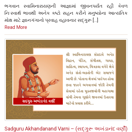
ભગવાન સ્વામિનારાયણની આજ્ઞામાં જીવનપર્યંત રહી કેવળ
નિઃસ્વાર્થ ભાવથી અનેક કષ્ટો સહન કરીને મનુષ્યોના આત્યંતિક
મોક્ષ માટે જ્ઞાનગંગાનો પ્રવાહ વહાવનાર સદ્‌ગુરૂ […]
Read More
Sadguru Akhandanand Varni – (સદ્‌ગુરૂ અખંડાનંદ વર્ણી)