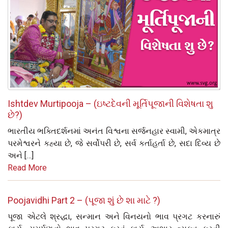
Ishtdev Murtipooja – (ઇષ્ટદેવની મૂર્તિપૂજાની વિશેષતા શુ
છે?)
ભારતીય ભક્તિદર્શનમાં અનંત વિશ્વના સર્જનહાર સ્વામી, એકમાત્ર
પરમેશ્વરને કહ્યા છે, જે સર્વોપરી છે, સર્વ કર્તાહર્તા છે, સદા દિવ્ય છે
અને […]
Read More
Poojavidhi Part 2 – (પૂજા શું છે શા માટે ?)
પૂજા એટલે શ્રદ્ધા, સન્માન અને વિનયનો ભાવ પ્રગટ કરનારું