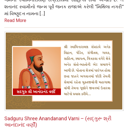
શતાનંદ સ્વામીનો જન્મ પૂર્વે જનક રાજાએ કરેલી “મિથિલા નગરી”
માં વિષ્ણુદત્ત નામના […]
Read More
Sadguru Shree Anandanand Varni – (સદ્‌ગુરૂ શ્રી
આનંદાનંદ વર્ણી)