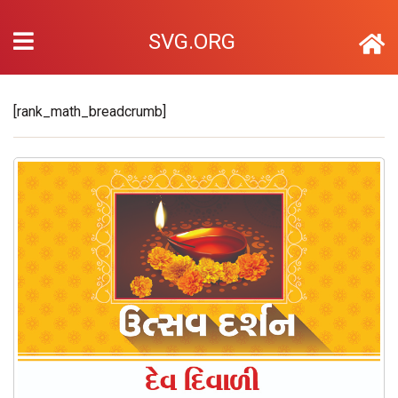
SVG.ORG
[rank_math_breadcrumb]