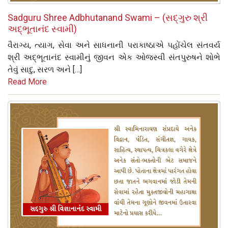
Sadguru Shree Adbhutanand Swami – (સદ્‌ગુરુ શ્રી
અદ્‌ભૂતાનંદ સ્વામી)
વૈરાગ્ય, ત્યાગ, સેવા અને સાધનાની પરાકાષ્ઠાએ પહોંચેલ સંતવર્ય
શ્રી અદ્‌ભૂતાનંદ સ્વામીનું જીવન એક ઓજસ્વી સંતપુરુષને શોભે
તેવું સાદુ, સરળ અને […]
Read More