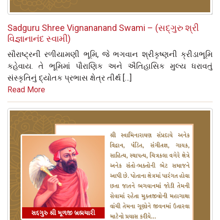
Sadguru Shree Vignananand Swami – (સદ્‌ગુરુ શ્રી
વિજ્ઞાનાનંદ સ્વામી)
સૌરાષ્ટ્રની રળીયામણી ભૂમિ, જે ભગવાન શ્રીકૃષ્ણની ક્રીડાભૂમિ
કહેવાય. તે ભૂમિમાં પૌરાણિક અને ઐતિહાસિક મુલ્ય ધરાવતું
સંસ્કૃતિનું દ્યોતક પ્રભાસ ક્ષેત્ર તીર્થ […]
Read More