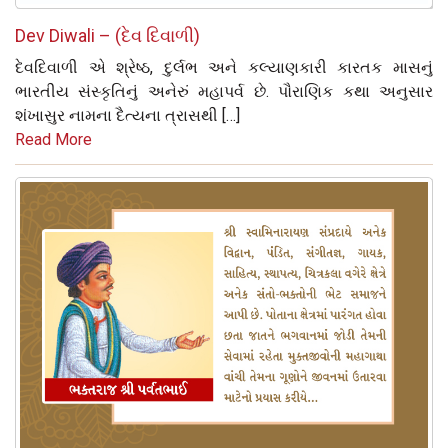
Dev Diwali – (દેવ દિવાળી)
દેવદિવાળી એ શ્રેષ્ઠ, દુર્લભ અને કલ્યાણકારી કારતક માસનું
ભારતીય સંસ્કૃતિનું અનેરું મહાપર્વ છે. પૌરાણિક કથા અનુસાર
શંખાસુર નામના દૈત્યના ત્રાસથી […]
Read More