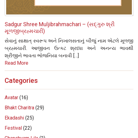
Sadgur Shree Muljibrahmachari – (સદ્‌ગુરુ શ્રી
મૂળજીબ્રહ્મચારી)
સેવાનું સાક્ષાત્‌ સ્વરૂપ અને નિખાલસતાનું બીજું નામ એટલે મૂળજી
બ્રહ્મચારી. આજીવન ઉત્કટ શ્રધ્ધા અને અનન્ય ભાવથી
શ્રીજીને ભાવતા ભોજનિયા બનાવી […]
Read More
Categories
Avatar
(16)
Bhakt Charitra
(29)
Ekadashi
(25)
Festival
(22)