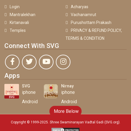
Login
Acharyas
Mantralekhan
Vachanamrut
Kirtanavali
Purushottam Prakash
Temples
PRIVACY & REFUND POLICY,
TERMS & CONDITION
Connect With SVG
Apps
SVG
Nirnay
iphone
iphone
Android
Android
More Below
Copyright © 1999-2025. Shree Swaminarayan Vadtal Gadi (SVG.org)
.