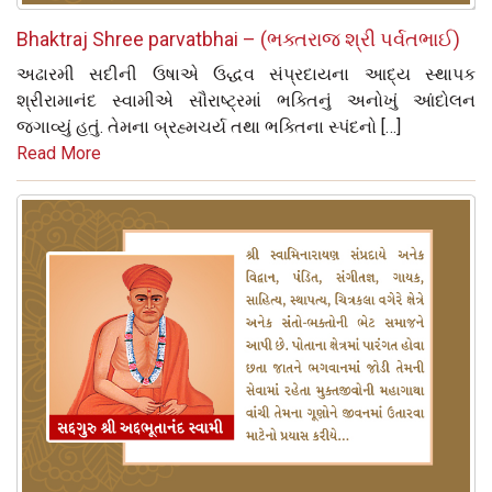
Bhaktraj Shree parvatbhai – (ભક્તરાજ શ્રી પર્વતભાઈ)
અઢારમી સદીની ઉષાએ ઉદ્ધવ સંપ્રદાયના આદ્ય સ્થાપક
શ્રીરામાનંદ સ્વામીએ સૌરાષ્ટ્રમાં ભક્તિનું અનોખું આંદોલન
જગાવ્યું હતું. તેમના બ્રહ્મચર્ય તથા ભક્તિના સ્પંદનો […]
Read More