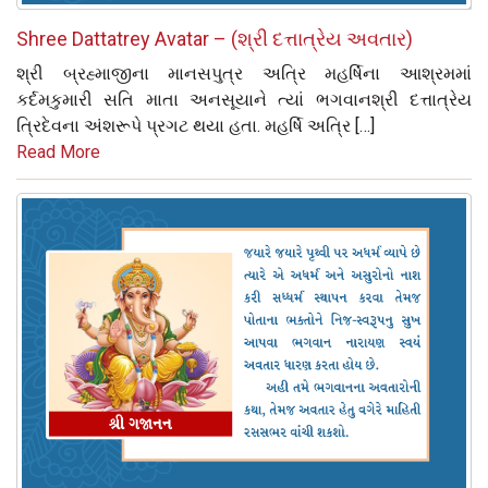
Shree Dattatrey Avatar – (શ્રી દત્તાત્રેય અવતાર)
શ્રી બ્રહ્માજીના માનસપુત્ર અત્રિ મહર્ષિના આશ્રમમાં
કર્દમકુમારી સતિ માતા અનસૂયાને ત્યાં ભગવાનશ્રી દત્તાત્રેય
ત્રિદેવના અંશરૂપે પ્રગટ થયા હતા. મહર્ષિ અત્રિ […]
Read More