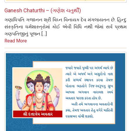
Ganesh Chaturthi – (ગણેશ ચતુર્થી)
ગણાધિપતિ ગજાનન શ્રી વિઘ્ન વિનાયક દેવ મંગલાયતન છે. હિન્દુ
સંસ્કૃતિના ધર્મશાસ્ત્રોમાં કોઈ એવી વિધિ નથી જેમાં સર્વ પ્રથમ
ગણપતિજીનું પૂજન […]
Read More