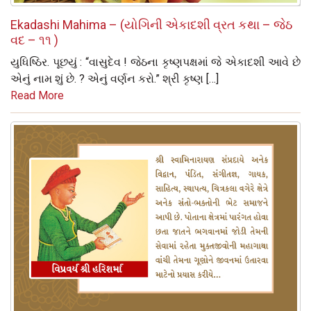
Ekadashi Mahima – (યોગિની એકાદશી વ્રત કથા – જેઠ
વદ – ૧૧ )
યુધિષ્ઠિર. પૂછયું : “વાસુદેવ ! જેઠના કૃષ્‍ણપક્ષમાં જે એકાદશી આવે છે
એનું નામ શું છે. ? એનું વર્ણન કરો.” શ્રી કૃષ્‍ણ […]
Read More