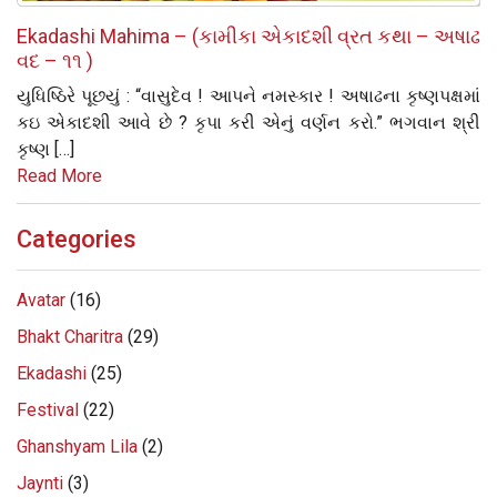
Ekadashi Mahima – (કામીકા એકાદશી વ્રત કથા – અષાઢ
વદ – ૧૧ )
યુધિષ્ઠિરે પૂછયું : “વાસુદેવ ! આપને નમસ્‍કાર ! અષાઢના કૃષ્‍ણપક્ષમાં
કઇ એકાદશી આવે છે ? કૃપા કરી એનું વર્ણન કરો.” ભગવાન શ્રી
કૃષ્‍ણ […]
Read More
Categories
Avatar
(16)
Bhakt Charitra
(29)
Ekadashi
(25)
Festival
(22)
Ghanshyam Lila
(2)
Jaynti
(3)