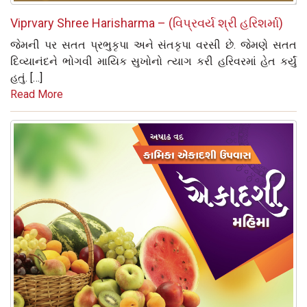
Viprvary Shree Harisharma – (વિપ્રવર્ય શ્રી હરિશર્મા)
જેમની પર સતત પ્રભુકૃપા અને સંતકૃપા વરસી છે. જેમણે સતત
દિવ્યાનંદને ભોગવી માયિક સુખોનો ત્યાગ કરી હરિવરમાં હેત કર્યું
હતું. […]
Read More