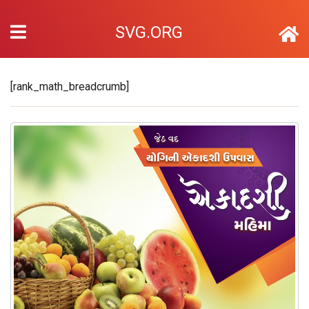
SVG.ORG
[rank_math_breadcrumb]