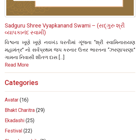
Sadguru Shree Vyapkanand Swami – (સદ્‌ગુરુ શ્રી
વ્યાપકાનંદ સ્વામી)
વિશ્વના ખૂણે ખૂણે નવખંડ ધરતીમાં ગૂંજતા ‘‘શ્રી સ્વામિનારાયણ
મહામંત્ર’’ નો સર્વપ્રથમ જપ કરનાર ઉત્તર ભારતના “ઝરણાપરણા”
ગામના નિવાસી શીતળ દાસ […]
Read More
Categories
Avatar
(16)
Bhakt Charitra
(29)
Ekadashi
(25)
Festival
(22)