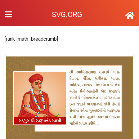
SVG.ORG
[rank_math_breadcrumb]