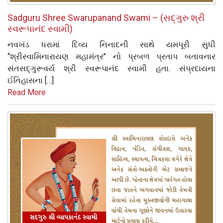
Sadguru Shree Swarupanand Swami – (સદ્‌ગુરુ શ્રી
સ્વરૂપાનંદ સ્વામી)
નવખંડ ધરામાં દિવ્ય નિનાદની સાથે યમપૂરી સુધી
‘‘શ્રીસ્વામિનારાયણ મહામંત્ર’’ નો પ્રબળ પ્રતાપ બતાવનાર
સંતસદ્‌ગુરૂવર્ય શ્રી સ્વરૂપાનંદ સ્વામી હતા. સંપ્રદાયના
ઈતિહાસના […]
Read More