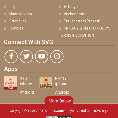
Login
Acharyas
Mantralekhan
Vachanamrut
Kirtanavali
Purushottam Prakash
Temples
PRIVACY & REFUND POLICY,
TERMS & CONDITION
Connect With SVG
Apps
SVG
Nirnay
iphone
iphone
Android
Android
More Below
Copyright © 1999-2025. Shree Swaminarayan Vadtal Gadi (SVG.org)
.