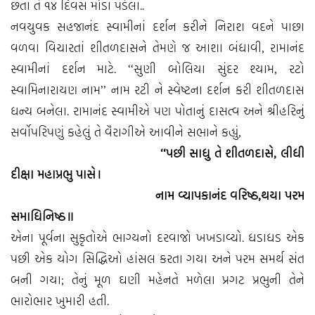
છતાં તે ૧૪ દિવસ મોડા પડેલા..
નવયુવક સહજાનંદ સ્વામીનાં દર્શન કરીને નિરાશ વદને પાછા
વળવા વિચારતાં શીતળદાસને તેમણે જ આશા બંધાવી, રામાનંદ
સ્વામીનાં દર્શન માટે. ‘‘સુણી બોલિયા સુંદર શ્યામ, રટો
સ્વામિનારાયણ નામ’’ નામ રટી ને સ્વેષ્ટના દર્શન કરી શીતળદાસ
ધન્ય બનેલા. રામાનંદ સ્વામીએ પણ પોતાનું દાસત્વ અને શ્રીહરિનું
સર્વોપરિપણું કહેલું તે વૈરાગીએ આવીને સભાને કહ્યું,
‘‘પછી સાધુ તે શીતળદાસે, લીધી
દીક્ષા મહાપ્રભુ પાસે।
નામ વ્યાપકાનંદ વરિષ્ઠ,થયા પરમ
સમાધિનિષ્ઠ॥
એના પૂર્વના સુકૃતોએ ભાગ્યનો દરવાજો ખખડાવ્યો. ધડાધડ એક
પછી એક યોગ સિદ્ધિઓ હાંસલ કરતા ગયા અને પરમ સમર્થ સંત
બની ગયા; તેનું મૂળ ઘણી મહેનતે મળેલા પ્રગટ પ્રભુની તેને
ભારોભાર ખુમારી હતી.