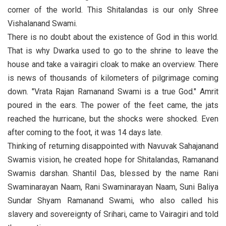
corner of the world. This Shitalandas is our only Shree
Vishalanand Swami.
There is no doubt about the existence of God in this world.
That is why Dwarka used to go to the shrine to leave the
house and take a vairagiri cloak to make an overview. There
is news of thousands of kilometers of pilgrimage coming
down. "Vrata Rajan Ramanand Swami is a true God." Amrit
poured in the ears. The power of the feet came, the jats
reached the hurricane, but the shocks were shocked. Even
after coming to the foot, it was 14 days late.
Thinking of returning disappointed with Navuvak Sahajanand
Swamis vision, he created hope for Shitalandas, Ramanand
Swamis darshan. Shantil Das, blessed by the name Rani
Swaminarayan Naam, Rani Swaminarayan Naam, Suni Baliya
Sundar Shyam Ramanand Swami, who also called his
slavery and sovereignty of Srihari, came to Vairagiri and told