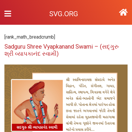
SVG.ORG
[rank_math_breadcrumb]
Sadguru Shree Vyapkanand Swami – (સદ્‌ગુરુ
શ્રી વ્યાપકાનંદ સ્વામી)