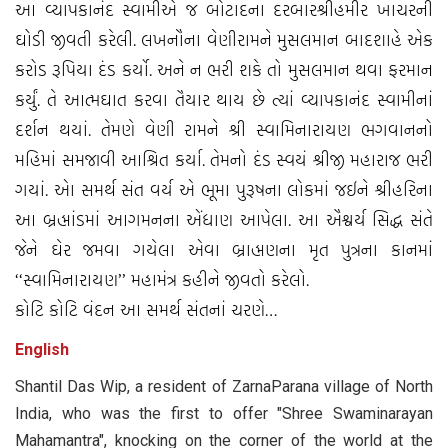
આ વ્યાપકાનંદ સ્વામીએ જ બોટાદના દરબારશ્રીહમીર ખાચરની
ઘોડી જીવતી કરેલી. લખનૌના વેણીરામને મુસલમાન બાદશાહે એક
કરોડ રૂપિયા દંડ કર્યો. અને ન ભરી શકે તો મુસલમાન થવા ફરમાન
કર્યું. તે આત્મઘાત કરવા તૈયાર થાય છે ત્યાં વ્યાપકાનંદ સ્વામીનાં
દર્શન થયાં. તેમણે વેણી રામને શ્રી સ્વામિનારાયણ ભગવાનનો
મહિમાં સમજાવી આશ્રિત કર્યા. તેમનો દંડ સ્વયં શ્રીજી મહારાજ ભરી
ગયાં. એા સમર્થ સંત વર્ય એ ભૂમા પુરૂષના લોકમાં જઈને શ્રીહરિના
આ બ્રહ્માંડમાં આગમનના એંધાણ આપેલા. આ ઐશ્વર્ય સિદ્ધ સંતે
જેને ઘેર જમવા ગયેલા એવા બ્રાહ્મણના મૃત પુત્રના કાનમાં
‘‘સ્વામિનારાયણ’’ મહામંત્ર કહીને જીવતો કરેલો.
કોટિ કોટિ વંદન આ સમર્થ સંતનાં ચરણે…
English
Shantil Das Wip, a resident of ZarnaParana village of North
India, who was the first to offer "Shree Swaminarayan
Mahamantra", knocking on the corner of the world at the