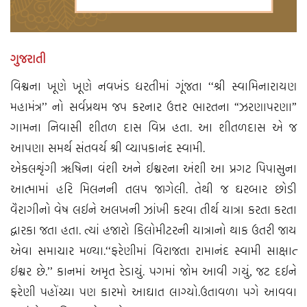
ગુજરાતી
વિશ્વના ખૂણે ખૂણે નવખંડ ધરતીમાં ગૂંજતા ‘‘શ્રી સ્વામિનારાયણ
મહામંત્ર’’ નો સર્વપ્રથમ જપ કરનાર ઉત્તર ભારતના “ઝરણાપરણા”
ગામના નિવાસી શીતળ દાસ વિપ્ર હતા. આ શીતળદાસ એ જ
આપણા સમર્થ સંતવર્ય શ્રી વ્યાપકાનંદ સ્વામી.
એકલશૃંગી ઋષિના વંશી અને ઈશ્વરના અંશી આ પ્રગટ પિપાસુના
આત્મામાં હરિ મિલનની તલપ જાગેલી. તેથી જ ઘરબાર છોડી
વૈરાગીનો વેષ લઈને અલખની ઝાંખી કરવા તીર્થ યાત્રા કરતા કરતા
દ્વારકા જતા હતા. ત્યાં હજારો કિલોમીટરની યાત્રાનો થાક ઉતરી જાય
એવા સમાચાર મળ્યા.‘‘ફરેણીમાં વિરાજતા રામાનંદ સ્વામી સાક્ષાત્‌
ઈશ્વર છે.’’ કાનમાં અમૃત રેડાયું. પગમાં જોમ આવી ગયું, જટ દઈને
ફરેણી પહોંચ્યા પણ કારમો આઘાત લાગ્યો.ઉતાવળા પગે આવવા