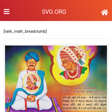
SVG.ORG
[rank_math_breadcrumb]