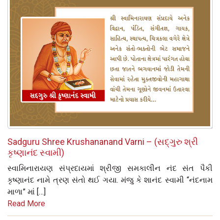
Sadguru Shree Krushananand Varni – (સદ્‌ગુરુ શ્રી
કૃષ્ણાનંદ સ્વામી)
સ્વામિનારાયણ સંપ્રદાયમાં શ્રીજી સમકાલીન નંદ સંત પૈકી
કૃષ્ણાનંદ નામે ત્રણ સંતો થઈ ગયા. મંજુ કે શાનંદ સ્વામી “નંદનામ
માળા” માં […]
Read More