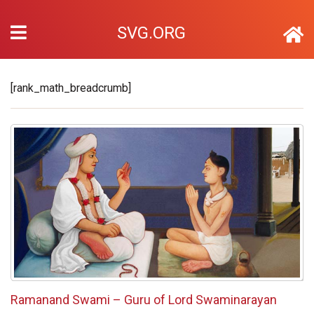
SVG.ORG
[rank_math_breadcrumb]
Ramanand Swami – Guru of Lord Swaminarayan