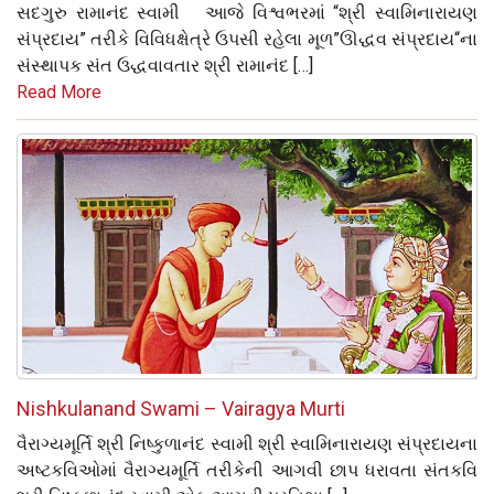
સદગુરુ રામાનંદ સ્વામી આજે વિશ્વભરમાં “શ્રી સ્વામિનારાયણ
સંપ્રદાય” તરીકે વિવિધક્ષેત્રે ઉપસી રહેલા મૂળ”ઊદ્ધવ સંપ્રદાય“ના
સંસ્થાપક સંત ઉદ્ધવાવતાર શ્રી રામાનંદ […]
Read More
Nishkulanand Swami – Vairagya Murti
વૈરાગ્યમૂર્તિ શ્રી નિષ્કુળાનંદ સ્વામી શ્રી સ્વામિનારાયણ સંપ્રદાયના
અષ્ટકવિઓમાં વૈરાગ્યમૂર્તિ તરીકેની આગવી છાપ ધરાવતા સંતકવિ