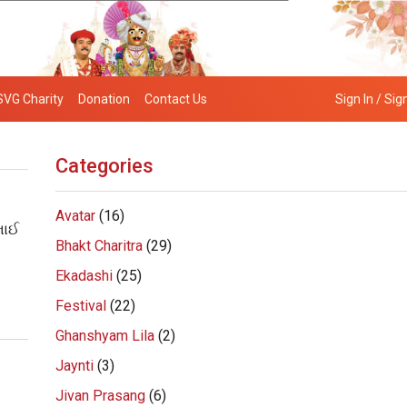
SVG Charity
Donation
Contact Us
Sign In / Sig
Categories
Avatar
(16)
ભાઈ
Bhakt Charitra
(29)
Ekadashi
(25)
Festival
(22)
Ghanshyam Lila
(2)
Jaynti
(3)
Jivan Prasang
(6)