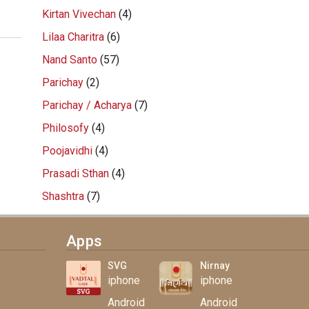
Kirtan Vivechan
(4)
Lilaa Charitra
(6)
Nand Santo
(57)
Parichay
(2)
Parichay / Acharya
(7)
Philosofy
(4)
Poojavidhi
(4)
Prasadi Sthan
(4)
Shashtra
(7)
Apps
SVG
Nirnay
iphone
iphone
Android
Android