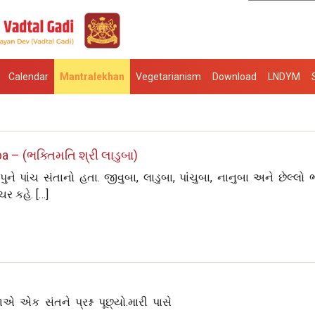
Calendar
Mantralekhan
Vegetarianism
Download
LNDYM
 – (ભક્તિમતિ શ્રી લાડુબા)
 પાંચ સંતાનો હતા. જીવુબા, લાડુબા, પાંચુબા, નાનુબા અને છેલ્લો 
ચર કહે. […]
ક સંતને પ્રશ્ન પૂછ્યો.મારી પાસે