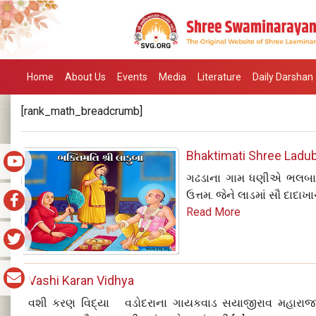
Home
About Us
Events
Media
Literature
Daily Darshan
[rank_math_breadcrumb]
Bhaktimati Shree Laduba
ગઢડાના ગામ ધણીએ ભલબાપુને
ઉત્તમ. જેને લાડમાં સૌ દાદાખા
Read More
Vashi Karan Vidhya
વશી કરણ વિદ્યા વડોદરાના ગાયકવાડ સયાજીરાવ મહારાજાએ એ