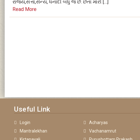
રાજ્ય,સત્તા,સૈન્ય, ધનાદી બધું જ છે. છતાં મારી […]
Read More
Useful Link
Login
Acharyas
Mantralekhan
Vachanamrut
Kirtanavali
Purushottam Prakash