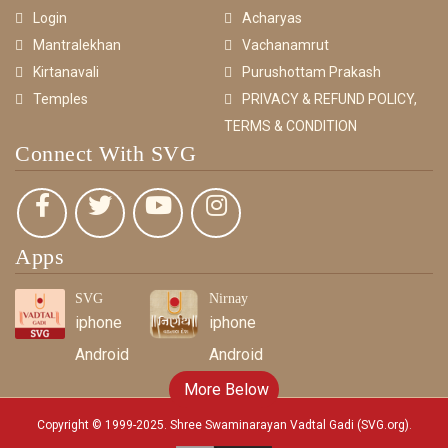
Login
Acharyas
Mantralekhan
Vachanamrut
Kirtanavali
Purushottam Prakash
Temples
PRIVACY & REFUND POLICY,
TERMS & CONDITION
Connect With SVG
Apps
SVG
Nirnay
iphone
iphone
Android
Android
More Below
Copyright © 1999-2025. Shree Swaminarayan Vadtal Gadi (SVG.org)
.