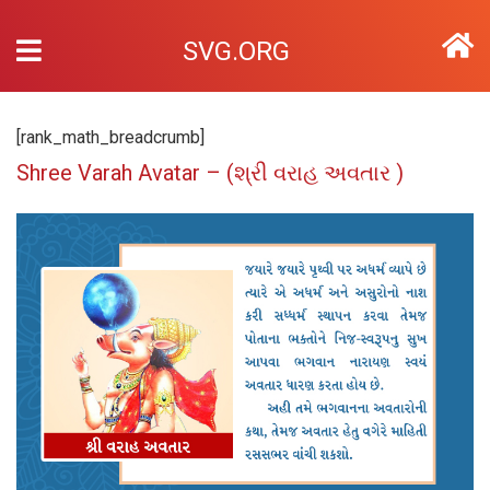
SVG.ORG
[rank_math_breadcrumb]
Shree Varah Avatar – (શ્રી વરાહ અવતાર )