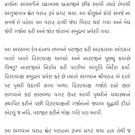
પ્રાર્થના સાંભળીને ધ્યાનસ્થ બ્રહ્માજીને છીંક આવી ત્યારે તેમાંથી
અંગુષ્ઠમાત્ર શ્વેત વરાહ રૂપે પ્રગટ થયા. આ કૌતુકને કોઈ સમજે ના
સમજે તે પહેલા આ વરાહ હાથી જેવાં વિરાટ થઈ ગયા અને મેઘ
જેવી ગર્જના કરી અને જોત જોતામાં સમુદ્રમાં પ્રવેશી ગયા.
આ અરસામાં દેવ-દાનવ તમામને પરાજીત કરી અહંકારના ઓડકાર
ખાતો ખાતો હિરણ્યાક્ષ આવ્યો અને નારદજીને પૂછ્યું કયાંછે
વિષ્ણુ? નારદજીએ નિર્ણય કરી પાણીમાં અંગુલિ નિર્દેશ કર્યો.
હિરણ્યાક્ષ સમુદ્રમાં પ્રવેશ કરે છે ત્યાંતો ભગવાન શ્રીવરાહ બે દાંતો
પર પૃથ્વી ઉઠાવી સામા મળ્યા. હિરણ્યાક્ષ ગર્જતો રહ્યો છતાં
ભગવાને કંઈ સાંભળ્યા વગર ઉપર આવી પૃથ્વીને યથાસ્થાને
સ્થાપિત કરીને પછી હિરણ્યાક્ષની ગર્જનાનો જવાબ યુદ્ધથી દીધો
એટલું જ નહિ, પરાજીત કરીને મોક્ષ ગતિ પણ આપી.
આ ભગવાન વરાહ શ્વેત વરાહના રૂપમાં પ્રગટ થયા હતા તેથી જ