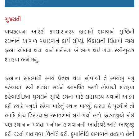
ગુજરાતી
પાદ્મકલ્પના આરંભે કમલાસનસ્થ બ્રહ્માને ભગવાને સૃષ્ટિની
રચનાને આગળ વધારવાનું કાર્ય સોંપ્યું. વિકાસની ચિંતામાં વ્યગ્ર
બ્રહ્મ। એકાગ્ર થયા અને શરીરના બે ભાગ થઈ ગયા. સ્ત્રી-પુરુષ
શતરૂપા અને મનુ.
બ્રહ્માના સંકલ્પથી સ્વયં ઉત્પન્ન થયા હોવાથી તે સ્વયંભુ મનુ
કહેવાયા. સ્ત્રી શતધા સર્વને આકર્ષિત કરતી હોવાથી શતરૂપા
કહેવાણી..આ યુગલને સૃષ્ટિ રચના માટે સહાયરૂપ થવાની આજ્ઞા
કરી ત્યારે મનુએ રહેવા માટેનું સ્થાન માગ્યું, કારણ કે પૃથ્વીને તો
આદિ દૈત્ય હિરણ્યાક્ષ રસાતળમાં લઈ ગયો હતો. બ્રહ્માજીએ કોઈ
પણ સ્થાન ન મળતા મનોમન ભગવાનની આર્તસ્વરે અતિ આજીજી
કરી રસ્તો બતાવવા વિનંતિ કરી. કૃપાનિધિ ભગવાને તત્કાળ તેની