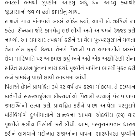
આટલી અમથી ઝૂંપડીમાં આટલું બધું ધન આવ્યું ક્યાંથી!
જીજ્ઞાસાનો જવાબ હતો કામધેનુ ગાય..
રાજાએ ગાય માંગવાને બદલે ઓર્ડર કર્યો, આપી દો. ઋષિએ ના
કહેતા સૈન્યના જોરે કામધેનુ લઈ લીધી અને આશ્રમને ઉજ્જડ કરી
નાખ્યો. આ સમાચાર તપશ્ચર્યા કરીને આવેલા પુત્રપરશુરામને મળતા
તેના હોઠ ફફડી ઉઠ્યા. તેમણે પિતાની વાત અવગણીને બદલો
લેવા માહિષ્મતિ પર આક્રમણ કર્યું અને અંતે એક અક્ષૌહિણી સેના
સહિત સહસ્ત્રાર્જુનનો નાશ કર્યો. પૃથ્વીને પાપીના ભારથી મુક્ત કરી
અને કામધેનુ પાછી લાવી આશ્રમમાં બાંધી.
પિતાએ તેમને પ્રાયશ્ચિત રૂપે ૧ર વર્ષ તપ કરવા મોકલ્યા. તે દરમ્યાન
કાર્તવીર્ય સહસ્ત્રાર્જુનના દીકરાઓએ પિતાની હત્યાનું વેર વાળવા
જમદગ્નિની હત્યા કરી. પ્રાયશ્ચિત કરીને પાછા આવેલા પરશુરામે
પતિવિયોગે દુઃખીમાતાને શાન્ત્વના આપવા એકવીસ (ર૧) વાર
પૃથ્વીને ક્ષત્રીય વિહોણી કરી દીધી. આમ, પરશુરામાવતાર ધારણ
કરીને ભગવાને મદોન્મત રાજાઓનાં પાપના ભારથીત્રસ્ત પૃથ્વીને