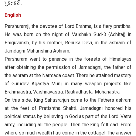
મુક્તકરી.
English
Parshuramji, the devotee of Lord Brahma, is a fiery pratibha.
He was born on the night of Vaishakh Sud-3 (Achitaj) in
Bhiguvansh, by his mother, Renuka Devi, in the ashram of
Jamdagni Maharishina Ashram.
Parshuram went to penance in the forests of Himalayas
after obtaining the permission of Jamadagni, the father of
the ashram at the Narmada coast. There he attained mastery
of Gurudev Agastya Muni, in many weapon projects like
Brahmaastra, Vaishnavastra, Rautradhasta, Mohanastra.
On this side, King Sahasrarjun came to the Fathers ashram
at the feet of Pratishtha Shakti. Jamadagni honored his
political status by believing in God as part of the Lord. Vatra
army, including all the people. Then the king felt sad. From
where so much wealth has come in the cottage! The answer