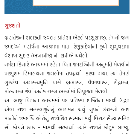
ગુજરાતી
બ્રહ્મતેજની ભભક્તી જ્વલંત પ્રતિભા એટલે પરશુરામજી. તેમનો જન્મ
જમદગ્નિ મહર્ષિના આશ્રમમાં માતા રેણુકાદેવીની કૂખે ભૃગુવંશમાં
વૈશાખ સુદ-૩ (અખાત્રીજ) ની રાત્રીએ થયેલો.
નર્મદા કિનારે આશ્રમમાં રહેતા પિતા જમદગ્નિની અનુમતિ મેળવીને
પરશુરામ હિમાલયના જંગલોમાં તપશ્ચર્યા કરવા ગયા. ત્યાં તેમણે
ગુરુદેવ અગસ્ત્યમુનિ પાસે બ્રહ્માસ્ત્ર, વૈષ્ણવાસ્ત્ર, રૌદ્રાસ્ત્ર,
મોહનાસ્ત્ર જેવાં અનેક શસ્ત્ર અસ્ત્રોમાં નિપૂણતા મેળવી.
આ બાજુ પિતાના આશ્રમમાં પદ પ્રતિષ્ઠા શક્તિના મદથી ઉદ્ધત
એવા રાજા સહસ્ત્રાર્જુનનું આગમન થયું. નૃપને ઈશ્વરનો અંશ
માનીને જમદગ્નિએ તેનું રાજોચિત સન્માન કર્યું. વિરાટ સૈન્ય સહિત
સૌ કોઈને ઠાઠ – માઠથી સત્કાર્યા. ત્યારે રાજાને કૌતુક લાગ્યું.