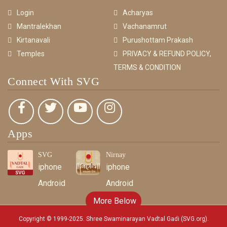
Login
Acharyas
Mantralekhan
Vachanamrut
Kirtanavali
Purushottam Prakash
Temples
PRIVACY & REFUND POLICY,
TERMS & CONDITION
Connect With SVG
Apps
SVG
Nirnay
iphone
iphone
Android
Android
More Below
Copyright © 1999-2025. Shree Swaminarayan Vadtal Gadi (SVG.org)
.