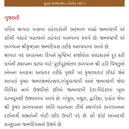
ગુજરાતી
પવિત્ર શ્રાવણ માસમાં તહેવારોની ભરમાળ વચ્ચે જન્માષ્ટમી એ
સૌથી વધારે મહત્વનો તહેવાર માનવામાં આવે છે. જન્માષ્ટમી એ
ભગવાન શ્રીકૃષ્ણના જન્મદિવસ તરીકે મનાવવામાં આવે છે.
શ્રાવણ વદ આઠમના દિવસે સૃષ્ટિમાં સર્જાયેલા અંધકારને દૂર કરી
ધર્મની સ્થાપના કરવા માટે પૂર્ણપૂરૂષોત્તમ ભગવાન શ્રી હરિ વિષ્ણુએ
એમના આઠમા અવતાર તરીકે પૃથ્વી પર કૃષ્ણવતાર લીધો જેને
આપણે કૃષ્ણ જન્માજન્મોત્સવ,ગોકુલાષ્ટમી અને જન્માષ્ટમી જેવા
વિવિધ નામે ઉજવીએ છીએ. જન્માષ્ટમી દેશ-વિદેશમાં ખૂબ
ધામધૂમથી ઉજવવામાં આવે છે. ગોકુલ, મથુરા, દ્વારિકા, ડાકોર જેવા
શ્રી કૃષ્ણ ભગવાનના અતિ મહત્વના તીર્થ સ્થળોએ ભગવાનના
દર્શનાર્થે ભક્તોની મોટી ભીડ ઉમટી પડે છે. સૌ કોઈ આંનદથી
કાનૂડાના જન્મદિવસને ઉજવે છે.