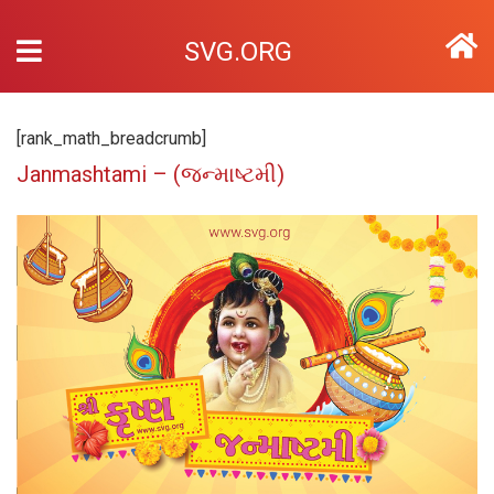
SVG.ORG
[rank_math_breadcrumb]
Janmashtami – (જન્માષ્ટમી)