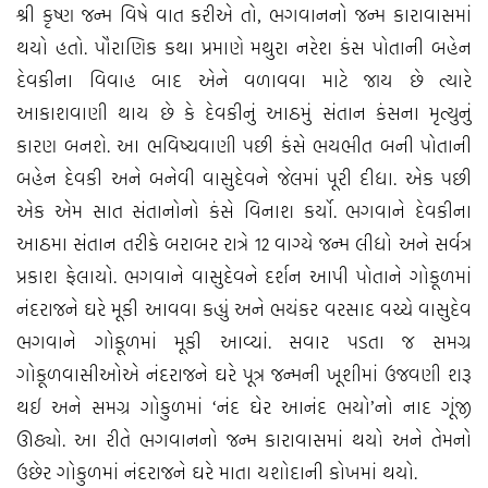
શ્રી કૃષ્ણ જન્મ વિષે વાત કરીએ તો, ભગવાનનો જન્મ કારાવાસમાં
થયો હતો. પૌરાણિક કથા પ્રમાણે મથુરા નરેશ કંસ પોતાની બહેન
દેવકીના વિવાહ બાદ એને વળાવવા માટે જાય છે ત્યારે
આકાશવાણી થાય છે કે દેવકીનું આઠમું સંતાન કંસના મૃત્યુનું
કારણ બનશે. આ ભવિષ્યવાણી પછી કંસે ભયભીત બની પોતાની
બહેન દેવકી અને બનેવી વાસુદેવને જેલમાં પૂરી દીધા. એક પછી
એક એમ સાત સંતાનોનો કંસે વિનાશ કર્યો. ભગવાને દેવકીના
આઠમા સંતાન તરીકે બરાબર રાત્રે 12 વાગ્યે જન્મ લીધો અને સર્વત્ર
પ્રકાશ ફેલાયો. ભગવાને વાસુદેવને દર્શન આપી પોતાને ગોકૂળમાં
નંદરાજને ઘરે મૂકી આવવા કહ્યું અને ભયંકર વરસાદ વચ્ચે વાસુદેવ
ભગવાને ગોકૂળમાં મૂકી આવ્યાં. સવાર પડતા જ સમગ્ર
ગોકૂળવાસીઓએ નંદરાજને ઘરે પૂત્ર જન્મની ખૂશીમાં ઉજવણી શરૂ
થઈ અને સમગ્ર ગોકુળમાં ‘નંદ ઘેર આનંદ ભયો’નો નાદ ગૂંજી
ઊઠ્યો. આ રીતે ભગવાનનો જન્મ કારાવાસમાં થયો અને તેમનો
ઉછેર ગોકુળમાં નંદરાજને ઘરે માતા યશોદાની કોખમાં થયો.