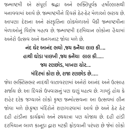
જન્માષ્ટમી એ સંપૂર્ણ શ્રદ્ધા અને ભક્તિપૂર્વક હર્ષોલ્લાસથી
મનાવવામાં આવે છે. જન્માષ્ટમીને દિવસે ઠેર-ઠેર મેળાઓ ભરાય છે.
આપણા દેશના અને સંસ્કૃતિના લોકમેળાઓ પૈકી જન્માષ્ટમીના
મેળાઓનું વિશેષ મહત્વ છે. જન્માષ્ટમી દરમિયાન લોકોના હૈયામાં
અનેરો ઉત્સવ અને થનગનાટ જોવા મળે છે.
નંદ
ઘેર આનંદ ભયો
,
જય કનૈયા લાલ કી…..
હાથી
ઘોડા પાલખી
,
જય કનૈયા લાલ કી……
જય રણછોડ
,
માખણ ચોર….
મંદિરમાં કોણ છે
,
રાજા રણછોડ છે……
જેવા ભક્તિસભર નાદથી વાતાવરણમાં અનેરો આનંદ અને ઉત્સાહ
સર્જાય છે. આ દિવસે ઉપવાસનું પણ ઘણું મહત્વ છે. ગામડું હોય કે
શહેર દરેક જગ્યાએ લોકો કૃષ્ણ જન્મોત્સવના આ ઉત્સવમાં લીન
જોવા મળે છે.કૃષ્ણ મંદિરોને શણગારવામાં આવે છે અને ઠેર ઠેર
દહી હાંડીના કાર્યક્રમો અને રથયાત્રા પણ યોજાય છે. દહી હાંડી
દરમિયાન બાળ કાનૂડા દ્વારા મટકી ફોડવાની પરંપરા છે જેમાં લોકો