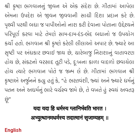
શ્રી કૃષ્ણ ભગવાનનું જીવન એ એક સંદેશ છે. ગીતામાં આપેલા
એમના ઉપદેશ એ જીવન જીવવાની સાચી દિશા પ્રદાન કરે છે.
પૃથ્વી પરથી બધા જ પાપીઓનો નાશ કરી દેવાના પોતાના ઉદ્દેશ્યને
પરિપૂર્ણ કરવા માટે તેમણે સામ-દામ-દંડ-ભેદ બધાનો જ ઉપયોગ
કર્યો હતો. ભગવાન શ્રી કૃષ્ણે કરેલી લીલાઓ અપાર છે. જ્યારે આ
સૃષ્ટી પર અંધકાર છવાઈ જાય છે, ચારેબાજુ નિરાશાનું વાતાવરણ
હોય છે, સંકટનો વરસાદ તૂટી પડે, દૂઃખના કાળા વાદળો છવાયેલા
હોય ત્યારે ભગવાન પોતે જ જન્મ લે છે. ગીતામાં ભગવાન શ્રી
કૃષ્ણએ અર્જુનને કહ્યુ હતું કે, “હે ભરતવંશી, જ્યાં અને જ્યારે ધર્મનું
પતન અને અધર્મનું ભારે વર્ચસ્વ જામે છે, તે વખતે હું સ્વયં અવતરૂ
છૂં”
यदा यदा हि धर्मस्य ग्लानिर्भवति भारत ।
अभ्युत्थानमधर्मस्य तदात्मानं सृजाम्यहम् ॥
English