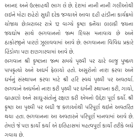
આનદ અને ઉત્સાહથી ભાગ લે છે. દેશમાં નાની નાની ગલીઓથી
લઈને મોટા શહેરો સુધી દરેક જગ્યાએ આવા દહી હાંડીના કાર્યક્રમો
યોજાય છે.બરાબર રાત્રે 12 વાગ્યે કૃષ્ણ કનૈયા લાલકી જયના
જયઘોષ સાથે ભગવાનનો જન્મ દિવસ મનાવાય છે અને
ઠાકોરજીને પારણે ઝૂલાવવામાં આવે છે. ભગવાનના વિવિધ પ્રકારે
હિંડોળા પણ શણગારવામાં આવે છે.
ભગવાન શ્રી કૃષ્ણના જન્મ સમયે પૃથ્વી પર ચારે બાજુ પુષ્કળ
પાપકૃત્યો અને અધર્મ ફેલાયો હતો. અસુરોનો નાશ કરવા અને
ધર્મનું સંસ્થાપન કરવા માટે શ્રી હરિ સ્વયં પૃથ્વી પર અવતર્યા.
ભગવાને અધર્મનો નાશ કરી પૃથ્વી પર ધર્મની સ્થાપના કરી, ગાયો,
બ્રાહ્મણો અને સાધુ-સંતોનું રક્ષણ કરી એમનો ઉદ્દેશ પૂર્ણ કર્યો. શ્રી
કૃષ્ણ આ પૃથ્વી પર બધી જ કળાઓથી પરિપૂર્ણ થઈને અવતરિત
થયા હતા. ભગવાનના આ અવતારને પરિપૂર્ણ માનવામાં આવે છે.
તેમણે જે પણ કાર્યો કર્યા એ ઇતિહાસમાં મહત્વપુર્ણ કાર્યો તરીકે બધે
ગવાય છે.