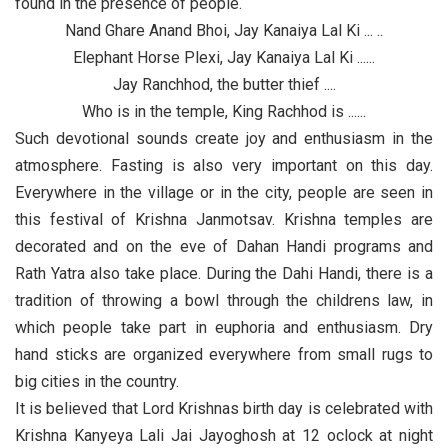
found in the presence of people.
Nand Ghare Anand Bhoi, Jay Kanaiya Lal Ki ... ..
Elephant Horse Plexi, Jay Kanaiya Lal Ki ......
Jay Ranchhod, the butter thief ....
Who is in the temple, King Rachhod is ......
Such devotional sounds create joy and enthusiasm in the
atmosphere. Fasting is also very important on this day.
Everywhere in the village or in the city, people are seen in
this festival of Krishna Janmotsav. Krishna temples are
decorated and on the eve of Dahan Handi programs and
Rath Yatra also take place. During the Dahi Handi, there is a
tradition of throwing a bowl through the childrens law, in
which people take part in euphoria and enthusiasm. Dry
hand sticks are organized everywhere from small rugs to
big cities in the country.
It is believed that Lord Krishnas birth day is celebrated with
Krishna Kanyeya Lali Jai Jayoghosh at 12 oclock at night