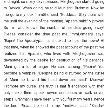
and night, so many days passed, Manjhogosh started going
to Devlok. When going, he told Munishri: Brahmin! Now let
me go to my lock. "rnrnShe said, "Goddess! Stay there with
me until the evening of the morning. "Apsara said:" Viprover!
So far, who knows the number of sandals going away!
Please consider the time past me. "rnrnLomashji says:
"Rajan! The Apocalypse is shocked to hear the news! At
that time, when he showed the past account of the past, we
realized that Apasara, who lived with Manjhogosha, was
devastated by the desire for destruction of his penance,
Muni got a lot of anger. He said cursing. "Papini! You
become a vampire. "Despite being disturbed by the curse
of Muni, he bowed his head down and said," Munivar!
Promote my curse. The truth is that friendships with men
only make them speak seven sentences or walk seven
steps. Brahman! I have been with you for many years, hence
the lord! Please be kind to me. "rnrnMuni said: "Bhadre!