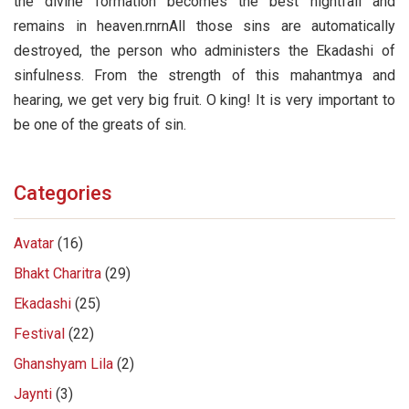
the divine formation becomes the best nightfall and
remains in heaven.rnrnAll those sins are automatically
destroyed, the person who administers the Ekadashi of
sinfulness. From the strength of this mahantmya and
hearing, we get very big fruit. O king! It is very important to
be one of the greats of sin.
Categories
Avatar
(16)
Bhakt Charitra
(29)
Ekadashi
(25)
Festival
(22)
Ghanshyam Lila
(2)
Jaynti
(3)