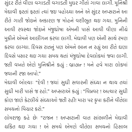
સુંદર રીતે વીણા વગાડતી વગાડતી મુધર ગીતો ગાવા લાગી. મૂનિશ્રી
મેઘાવી ફરતાં ફરતાં ત્‍યાં જઇ પહોચ્‍યા અને એ સુંદર અપ્‍સરાને આ
રીતે ગાતી જોઇને અકારણ જ મોહને વશીભુત થઇ ગયા. મુનિની
આવી રવસ્‍થા જોઇને મંજુઘોષા એમની પાસે આવી વીણા નીચે
મુકીને એમને આલીંગન કરવા લાગી. મેઘાવી પણ એની સાથે રમણ
કરવા લાગ્‍યા. દિવસ રાતનું પણ એમને ભાન ન રહ્યું આ રીતે ઘણા
દિવસે પસાર થઇ ગયા સમય થતાં મંજુઘોષા દેવલોકમાં જવા લાગી.
જતી વખતે એણે મુનિશ્રીને કહ્યું : બ્રાહ્મન્ ! મને હવે મારા લોકમાં
જવાની રજા આપો.”
મેઘાવી બોલ્‍યાઃ “દેવી ! જયાં સુધી સવારની સંધ્‍યા ન થાય તયાં
સુધી મારી પાસે જ રહો.” અપ્‍સરાએ કહ્યું : “વિપ્રવર ! અત્‍યાર સુધી
કોણ જાણે કેટલીયે સંધ્‍યાઓ જતી રહી! મારા પર કૃપા કરીને વીતેલા
સમયનો વિચાર કરો.”
લોમશજી કહે છેઃ “રાજન ! અપ્‍સરાની વાત સાંભળીને મેઘાવી
ચકિત થઇ ગયા ! એ સમયે એમણે વીતેલા સમયનો હિસાબ