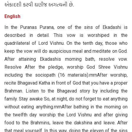
એકાદશી કરવી ઘણીજ અગત્‍યની છે.
English
In the Puranas Purana, one of the sins of Ekadashi is
described in detail. This vow is worshiped in the
quadrilateral of Lord Vishnu. On the tenth day, those who
keep the vow will do auspicious meal and meditate on God.
After attaining Ekadashis morning bath, resolve vow.
Resolve After the pledge, worship God Shree Vishnu
including the sociopath (16 materials).rnrnAfter worship,
recite Bhagavad Katha in front of God that you have a proper
Brahman. Listen to the Bhagavad story by including the
family. Stay awake So, at night, do not forget to eat anything
without eating anything.rnrnAfter bathing in the morning on
the twelfth day worship the Lord Vishnu and after giving
food to the Brahmins, leave the dakshina and leave. After
that meal yourself. In this way, doing the eleven of the sins