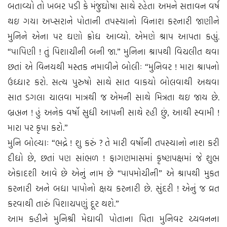
બતાવ્‍યો તો ખબર પડી કે મંજુઘોષા સાથે રહેતા અમને સત્તાવન વર્ષ
થઇ ગયા અપ્‍સરાને પોતાની તપસ્‍યાનો વિનાશ કરનારી જાણીને
મુનિને એના પર ઘણો ક્રોધ આવ્‍યો. એમણે શ્રાપ આપતા કહ્યું.
“પાપિણી ! તું પિશાચીની બની જા.” મુનિના શ્રાપથી વિચલીત થવા
છતાં એ વિનયથી મસ્‍તક નમાવીને બોલીઃ “મુનિવર ! મારા શ્રાપનો
ઉધ્‍ધાર કરો. સત્‍ય પુરુષો સાથે સાત વાકયો બોલવાથી અથવા
સાત ડગલા ચાલવા માત્રથી જ એમની સાથે મિત્રતા થઇ જાય છે.
બ્રહ્મન ! હું અનેક વર્ષો સુધી આપની સાથે રહી છું, આથી સ્‍વામી !
મારા પર કૃપા કરો.”
મુનિ બોલ્‍યાઃ “ભદ્રે ! શુ કરું ? તે મારી વર્ષોની તપસ્‍યાનો નાશ કરી
દીધો છે, છતાં પણ સાંભળ ! ફાગણમાસમાં કૃષ્‍ણપક્ષમાં જે શુભ
એકાદશી આવે છે એનું નામ છે “પાપમોચીની” એ શ્રાપથી મુકત
કરનારી અને બધા પાપોનો ક્ષય કરનારી છે. સુંદરી ! એનું જ વ્રત
કરવાથી તારું પિશાચપણું દૂર થશે.”
આમ કહીને મુનિશ્રી મેઘાવી પોતાના પિતા મુનિવર ચ્‍યવનના