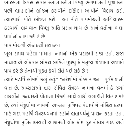
બારસના દિવસે સવારે સ્નાન કરીને વિષ્ણુ ભગવાનની પૂજા કરો
પછી બ્રાહ્મણોને ભોજન કરાવીને દક્ષિણા આપીને વિદાય કરો.
ત્યારપછી પોતે ભોજન કરો. આ રીતે પાપમોચની અગિયારસ
કરવાથી ભગવાન વિષ્ણુ અતિ પ્રસન્ન થાય છે અને વ્રતીના બધા
પાપોનો નાશ કરી દે છે.
પાપ મોચની એકાદશી વ્રત કથા
ખૂબ સમય પહેલા માંધાતા નામનો એક પરાક્રમી રાજા હતો. રાજા
માંઘાતાએ એકવાર લોમશ ઋષિને પૂછ્યુ કે મનુષ્ય જે જાણા અજાણે
પાપ કરે છે તેનાથી મુક્ત કેવી રીતે થઈ શકે છે ?
ત્યારે મહર્ષિ લોમશે કહ્યું હતું.” “નરેશોમાં શ્રેષ્‍ઠ રાજન ! પૂર્વકાળની
વાત છે. અપ્‍સરાઓ દ્વારા સેવિત ચૈત્રરથ નામના વનમાં કે જયાં
ગંધર્વોની કન્‍યાઓ પોતાના કિંકરો સાથે વાદ્યો વગાડીને વિહાર કરે
છે, ત્‍યાં મંજુઘોષા નામની અપ્‍સરા મુનિવર મેઘાવીને મોહિત કરવા
માટે ગઇ. મહર્ષિ ચૈત્રરથવનમાં રહીને બ્રહ્મચર્યનું પાલન કરતા હતા.
મંજુઘોષા મુનિનાભયથી આશ્રમથી એક કોશ દૂર રોકાઇ ગઇ. અને