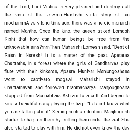
of the Lord, Lord Vishnu is very pleased and destroys all
the sins of the vow.rnrnEkadashi vritta story of sin
mocharnrnA very long time ago, there was a heroic monarch
named Mantha. Once the king, the queen asked Lomash
Rishi that how can human beings be free from the
unknowable sins?rnrnThen Maharishi Lomesh said. "Best of
Rajan in Naresh! It is a matter of the past. Apataras
Chaitratha, in a forest where the girls of Gandharvas play
flute with their kinkaras, Apsara Munivar Manjungoshasa
went to captivate megawi. Maharishi stayed in
Chaitrathavan and followed brahmacharya. Manjoughosha
stopped from Munnabhais Ashram to a cell. And began to
sing a beautiful song playing the harp. "I do not know what
you are talking about." Seeing such a situation, Manjhogosh
started to harp on them by putting them under the veil. She
also started to play with him. He did not even know the day