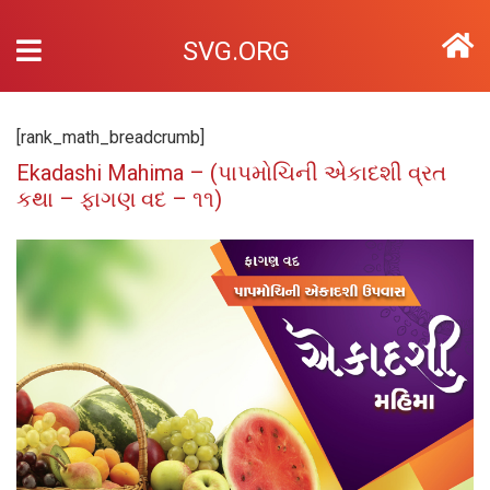
SVG.ORG
[rank_math_breadcrumb]
Ekadashi Mahima – (પાપમોચિની એકાદશી વ્રત
કથા – ફાગણ વદ – ૧૧)