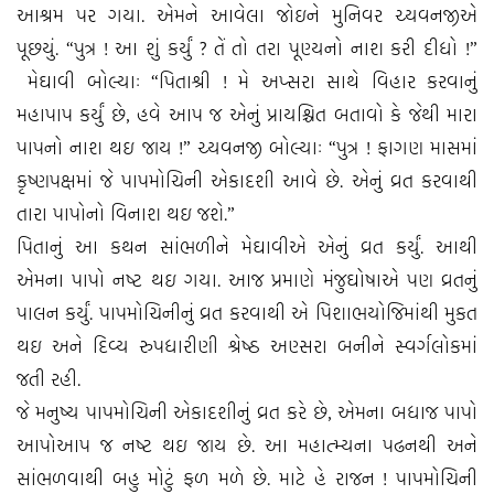
આશ્રમ પર ગયા. એમને આવેલા જોઇને મુનિવર ચ્‍યવનજીએ
પૂછયું. “પુત્ર ! આ શું કર્યું ? તેં તો તરા પૂણ્યનો નાશ કરી દીધો !”
મેઘાવી બોલ્‍યાઃ “પિતાશ્રી ! મે અપ્‍સરા સાથે વિહાર કરવાનું
મહાપાપ કર્યું છે, હવે આપ જ એનું પ્રાયશ્ચિત બતાવો કે જેથી મારા
પાપનો નાશ થઇ જાય !” ચ્‍યવનજી બોલ્‍યાઃ “પુત્ર ! ફાગણ માસમાં
કૃષ્‍ણપક્ષમાં જે પાપમોચિની એકાદશી આવે છે. એનું વ્રત કરવાથી
તારા પાપોનો વિનાશ થઇ જશે.”
પિતાનું આ કથન સાંભળીને મેઘાવીએ એનું વ્રત કર્યું. આથી
એમના પાપો નષ્‍ટ થઇ ગયા. આજ પ્રમાણે મંજુઘોષાએ પણ વ્રતનું
પાલન કર્યું. પાપમોચિનીનું વ્રત કરવાથી એ પિશાભયોજિમાંથી મુકત
થઇ અને દિવ્‍ય રુપધારીણી શ્રેષ્‍ઠ અણ્‍સરા બનીને સ્‍વર્ગલોકમાં
જતી રહી.
જે મનુષ્‍ય પાપમોચિની એકાદશીનું વ્રત કરે છે, એમના બધાજ પાપો
આપોઆપ જ નષ્‍ટ થઇ જાય છે. આ મહાત્‍મ્‍યના પઢનથી અને
સાંભળવાથી બહુ મોટું ફળ મળે છે. માટે હે રાજન ! પાપમોચિની