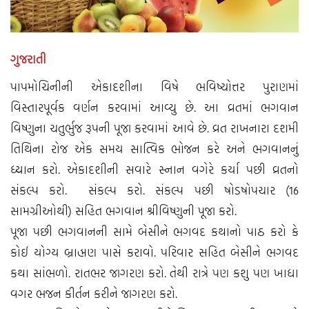
ગુજરાતી
પાપમોચિનીની એકાદશીના વિષે ભવિષ્યોત્તર પુરાણમાં
વિસ્તારપૂર્વક વર્ણન કરવામાં આવ્યુ છે. આ વ્રતમાં ભગવાન
વિષ્ણુના ચતુર્ભુજ રૂપની પૂજા કરવામાં આવે છે. વ્રત રાખનારા દશમી
તિથિના રોજ એક સમય સાત્વિક ભોજન કરે અને ભગવાનનું
ધ્યાન કરો. એકાદશીની સવારે સ્નાન વગેરે કર્યા પછી વ્રતનો
સંકલ્પ કરો. સંકલ્પ કરો. સંકલ્પ પછી ષોડષોપચાર (16
સામગ્રીઓથી) સહિત ભગવાન શ્રીવિષ્ણુની પૂજા કરો.
પૂજા પછી ભગવાનની સામે બેસીને ભગવદ કથાનો પાઠ કરો કે
કોઈ યોગ્ય બ્રાહ્મણ પાસે કરાવો. પરિવાર સહિત બેસીને ભગવદ
કથા સાંભળો. રાતભર જાગરણ કરો. તેથી રાત્રે પણ કશુ પણ ખાધા
વગર ભજન કીર્તન કરીને જાગરણ કરો.