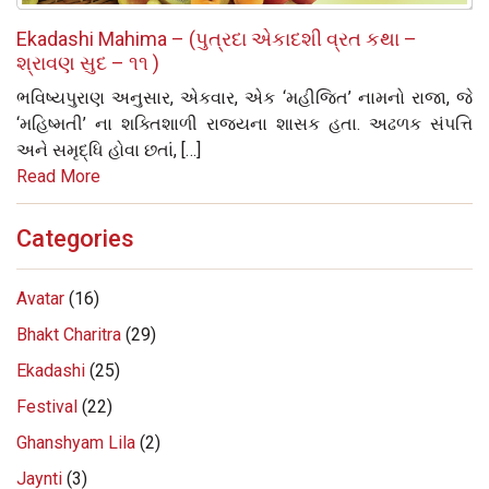
Ekadashi Mahima – (પુત્રદા એકાદશી વ્રત કથા –
શ્રાવણ સુદ – ૧૧ )
ભવિષ્યપુરાણ અનુસાર, એકવાર, એક ‘મહીજિત’ નામનો રાજા, જે
‘મહિષ્મતી’ ના શક્તિશાળી રાજ્યના શાસક હતા. અઢળક સંપત્તિ
અને સમૃદ્ધિ હોવા છતાં, […]
Read More
Categories
Avatar
(16)
Bhakt Charitra
(29)
Ekadashi
(25)
Festival
(22)
Ghanshyam Lila
(2)
Jaynti
(3)