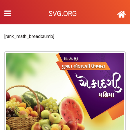
SVG.ORG
[rank_math_breadcrumb]