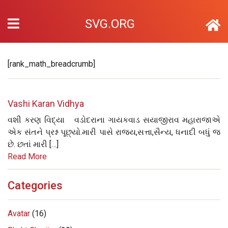
SVG.ORG
[rank_math_breadcrumb]
Vashi Karan Vidhya
વશી કરણ વિદ્યા વડોદરાના ગાયકવાડ સયાજીરાવ મહારાજાએ
એક સંતને પ્રશ્ન પૂછ્યો.મારી પાસે રાજ્ય,સત્તા,સૈન્ય, ધનાદી બધું જ
છે. છતાં મારી […]
Read More
Categories
Avatar
(16)