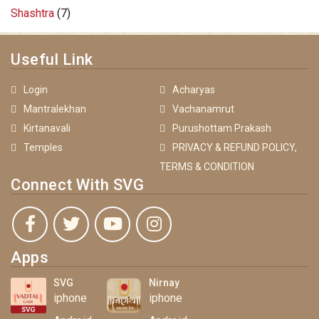
Shashtra
(7)
Useful Link
Login
Acharyas
Mantralekhan
Vachanamrut
Kirtanavali
Purushottam Prakash
Temples
PRIVACY & REFUND POLICY,
TERMS & CONDITION
Connect With SVG
Apps
SVG
Nirnay
iphone
iphone