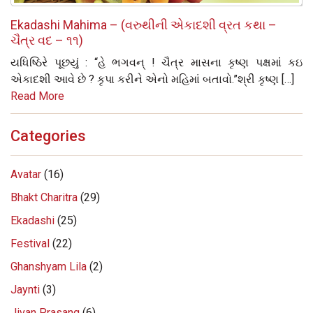
Ekadashi Mahima – (વરુથીની એકાદશી વ્રત કથા –
ચૈત્ર વદ – ૧૧)
યધિષ્ઠિરે પૂછયું : “હે ભગવન્ ! ચૈત્ર માસના કૃષ્‍ણ પક્ષમાં કઇ
એકાદશી આવે છે ? કૃપા કરીને એનો મહિમાં બતાવો.”શ્રી કૃષ્‍ણ […]
Read More
Categories
Avatar
(16)
Bhakt Charitra
(29)
Ekadashi
(25)
Festival
(22)
Ghanshyam Lila
(2)
Jaynti
(3)
Jivan Prasang
(6)