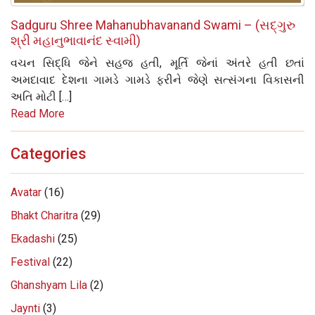
Sadguru Shree Mahanubhavanand Swami – (સદ્‌ગુરુ
શ્રી મહાનુભાવાનંદ સ્વામી)
વચન સિદ્ધિ જેને સહજ હતી, મૂર્તિ જેનાં અંતરે હતી છતાં
અમદાવાદ દેશના ગામડે ગામડે ફરીને જેણે સત્સંગના વિકાસની
અતિ મોટી […]
Read More
Categories
Avatar
(16)
Bhakt Charitra
(29)
Ekadashi
(25)
Festival
(22)
Ghanshyam Lila
(2)
Jaynti
(3)