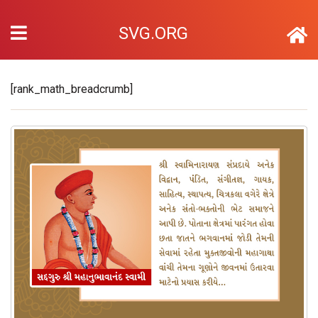
SVG.ORG
[rank_math_breadcrumb]