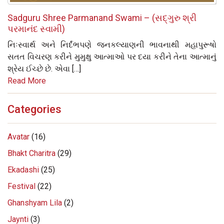
Sadguru Shree Parmanand Swami – (સદ્‌ગુરુ શ્રી
પરમાનંદ સ્વામી)
નિઃસ્વાર્થ અને નિર્દંભપણે જનકલ્યાણની ભાવનાથી મહાપુરૂષો
સતત વિચરણ કરીને મુમુક્ષુ આત્માઓ પર દયા કરીને તેના આત્માનું
શ્રેય ઈચ્છે છે. એવા […]
Read More
Categories
Avatar
(16)
Bhakt Charitra
(29)
Ekadashi
(25)
Festival
(22)
Ghanshyam Lila
(2)
Jaynti
(3)