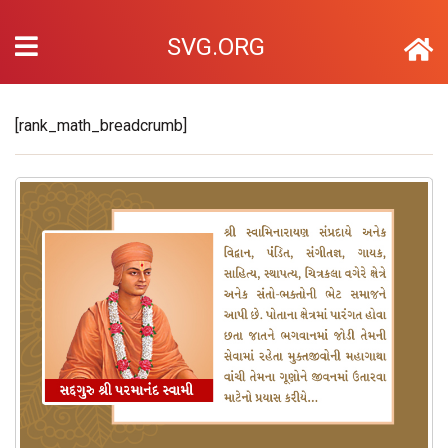
SVG.ORG
[rank_math_breadcrumb]