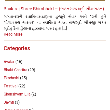
Bhaktraj Shree Bhimbhakt – (ભક્તરાજ શ્રી ભીમભક્ત)
ભગવાનશ્રી સ્વામિનારાયણના હજૂરી સેવક અને ‘‘શ્રી હરિ
લીલાકમલ ભાસ્કર’’ ના રચયિતા ભક્ત રાજશ્રી ભીમજી ભક્ત
શ્રીહરિના હૈયાના હારસમા ભક્ત હતા […]
Read More
Categories
Avatar
(16)
Bhakt Charitra
(29)
Ekadashi
(25)
Festival
(22)
Ghanshyam Lila
(2)
Jaynti
(3)