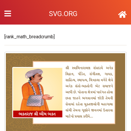
SVG.ORG
[rank_math_breadcrumb]