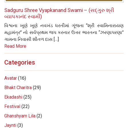
Sadguru Shree Vyapkanand Swami – (સદ્‌ગુરુ શ્રી
વ્યાપકાનંદ સ્વામી)
વિશ્વના ખૂણે ખૂણે નવખંડ ધરતીમાં ગૂંજતા ‘‘શ્રી સ્વામિનારાયણ
મહામંત્ર’’ નો સર્વપ્રથમ જપ કરનાર ઉત્તર ભારતના “ઝરણાપરણા”
ગામના નિવાસી શીતળ દાસ […]
Read More
Categories
Avatar
(16)
Bhakt Charitra
(29)
Ekadashi
(25)
Festival
(22)
Ghanshyam Lila
(2)
Jaynti
(3)