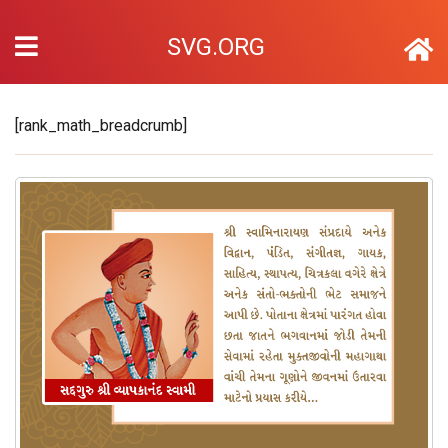
SVG.ORG
[rank_math_breadcrumb]