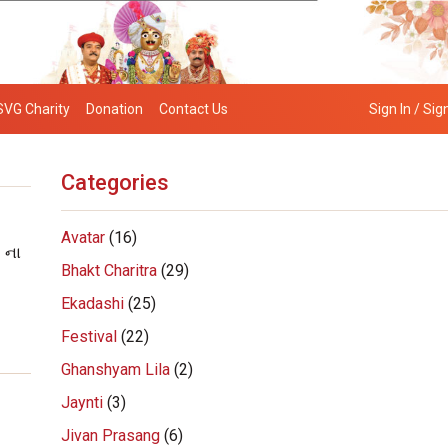
SVG Charity
Donation
Contact Us
Sign In / Sig
Categories
Avatar
(16)
ર ના
Bhakt Charitra
(29)
Ekadashi
(25)
Festival
(22)
Ghanshyam Lila
(2)
Jaynti
(3)
Jivan Prasang
(6)