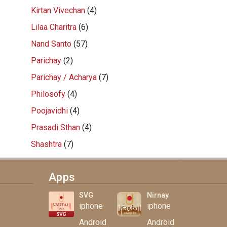
Kirtan Vivechan
(4)
Lilaa Charitra
(6)
Nand Santo
(57)
Parichay
(2)
Parichay / Acharya
(7)
Philosofy
(4)
Poojavidhi
(4)
Prasadi Sthan
(4)
Shashtra
(7)
Apps
SVG
Nirnay
iphone
iphone
Android
Android