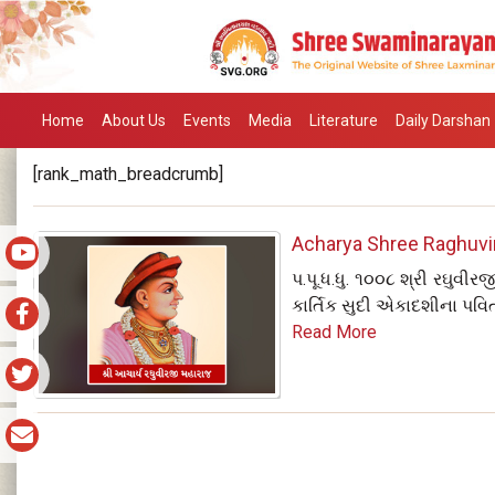
Home
About Us
Events
Media
Literature
Daily Darshan
[rank_math_breadcrumb]
Acharya Shree Raghuvir
પ.પૂ.ધ.ધુ. ૧૦૦૮ શ્રી રઘુવી
કાર્તિક સુદી એકાદશીના પવિત
Read More