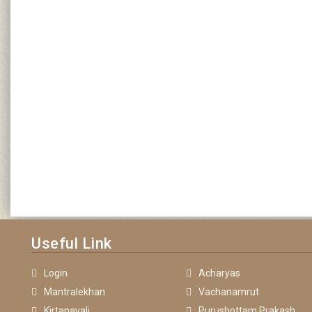
Useful Link
Login
Acharyas
Mantralekhan
Vachanamrut
Kirtanavali
Purushottam Prakash