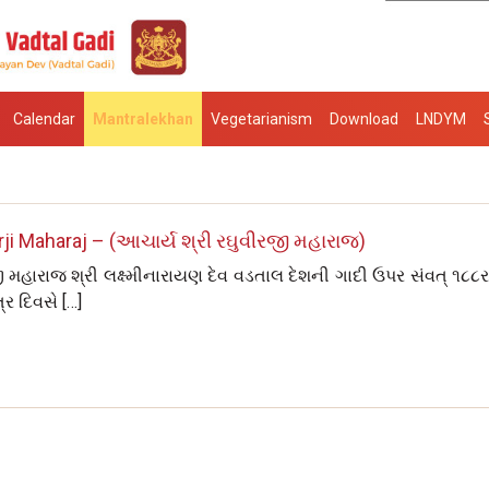
Calendar
Mantralekhan
Vegetarianism
Download
LNDYM
ji Maharaj – (આચાર્ય શ્રી રઘુવીરજી મહારાજ)
રજી મહારાજ શ્રી લક્ષ્મીનારાયણ દેવ વડતાલ દેશની ગાદી ઉપર સંવત્‌ ૧૮૮
્ર દિવસે […]