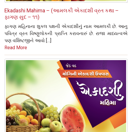
Ekadashi Mahima – (આમલકી એકાદશી વ્રત કથા –
ફાગણ સુદ – ૧૧)
ફાગણ મહિનાના શુકલ પક્ષની એકાદશીનું નામ આમલકી છે. આનુ
પવિત્ર વ્રત વિષ્‍ણુલોકની પ્રાપ્તિ કરાવનારું છે. રાજા માધ્‍યત્‍વએ
પણ ‍વશિષ્‍ટજીને આવો […]
Read More