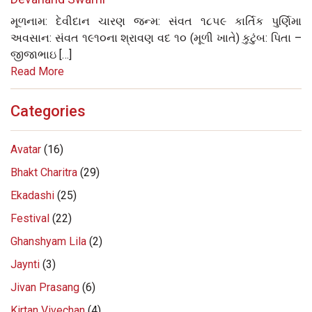
મૂળનામ: દેવીદાન ચારણ જન્મ: સંવત ૧૮૫૯ કાર્તિક પુર્ણિમા
અવસાન: સંવત ૧૯૧૦ના શ્રાવણ વદ ૧૦ (મૂળી ખાતે) કુટુંબ: પિતા –
જીજાભાઇ […]
Read More
Categories
Avatar
(16)
Bhakt Charitra
(29)
Ekadashi
(25)
Festival
(22)
Ghanshyam Lila
(2)
Jaynti
(3)
Jivan Prasang
(6)
Kirtan Vivechan
(4)