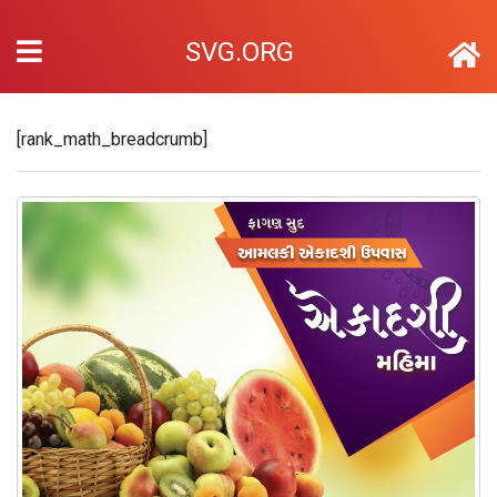
SVG.ORG
[rank_math_breadcrumb]