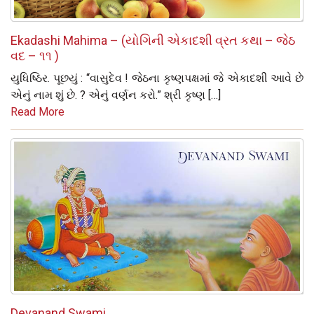
Ekadashi Mahima – (યોગિની એકાદશી વ્રત કથા – જેઠ
વદ – ૧૧ )
યુધિષ્ઠિર. પૂછયું : “વાસુદેવ ! જેઠના કૃષ્‍ણપક્ષમાં જે એકાદશી આવે છે
એનું નામ શું છે. ? એનું વર્ણન કરો.” શ્રી કૃષ્‍ણ […]
Read More
Devanand Swami