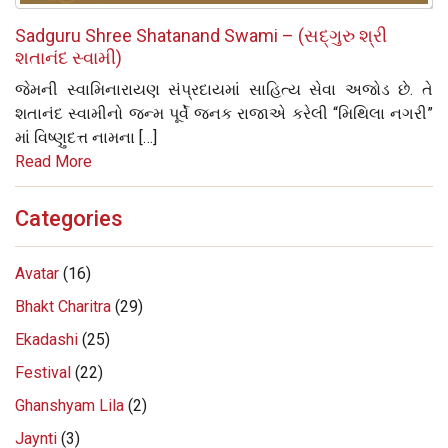
Sadguru Shree Shatanand Swami – (સદ્‌ગુરુ શ્રી
શતાનંદ સ્વામી)
જેમની સ્વામિનારાયણ સંપ્રદાયમાં સાહિત્ય સેવા અજોડ છે. તે
શતાનંદ સ્વામીનો જન્મ પૂર્વે જનક રાજાએ કરેલી “મિથિલા નગરી”
માં વિષ્ણુદત્ત નામના […]
Read More
Categories
Avatar
(16)
Bhakt Charitra
(29)
Ekadashi
(25)
Festival
(22)
Ghanshyam Lila
(2)
Jaynti
(3)