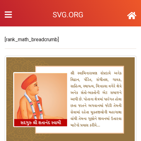
SVG.ORG
[rank_math_breadcrumb]