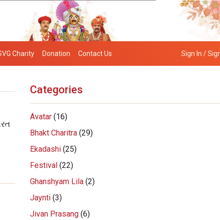
SVG Charity
Donation
Contact Us
Sign In / Sig
Categories
Avatar
(16)
ારત
Bhakt Charitra
(29)
Ekadashi
(25)
Festival
(22)
Ghanshyam Lila
(2)
Jaynti
(3)
Jivan Prasang
(6)