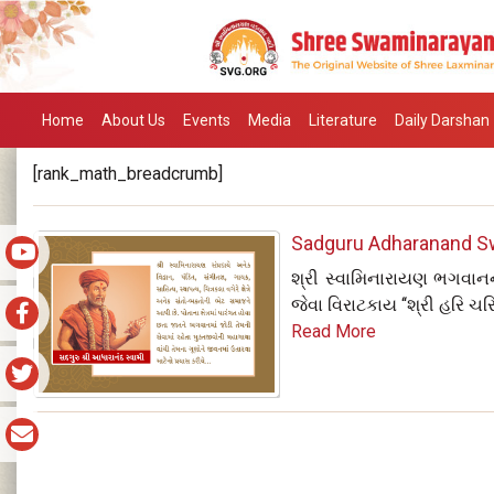
Home
About Us
Events
Media
Literature
Daily Darshan
[rank_math_breadcrumb]
Sadguru Adharanand Swa
શ્રી સ્વામિનારાયણ ભગવાનન
જેવા વિરાટકાય ‘‘શ્રી હરિ ચર
Read More