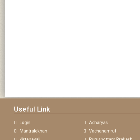
Useful Link
Login
Acharyas
Mantralekhan
Vachanamrut
Kirtanavali
Purushottam Prakash