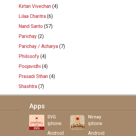
Kirtan Vivechan
(4)
Lilaa Charitra
(6)
Nand Santo
(57)
Parichay
(2)
Parichay / Acharya
(7)
Philosofy
(4)
Poojavidhi
(4)
Prasadi Sthan
(4)
Shashtra
(7)
Apps
SVG
Nirnay
iphone
iphone
Android
Android