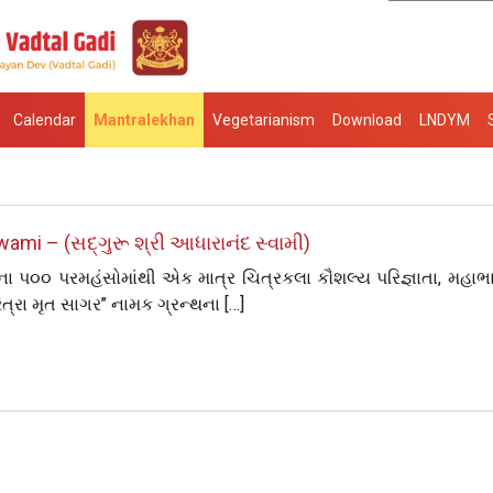
Calendar
Mantralekhan
Vegetarianism
Download
LNDYM
mi – (સદ્‌ગુરૂ શ્રી આધારાનંદ સ્વામી)
ા પ૦૦ પરમહંસોમાંથી એક માત્ર ચિત્રકલા કૌશલ્ય પરિજ્ઞાતા, મહાભ
િત્રા મૃત સાગર’’ નામક ગ્રન્થના […]