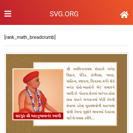
SVG.ORG
[rank_math_breadcrumb]