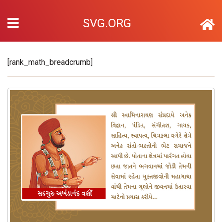
SVG.ORG
[rank_math_breadcrumb]