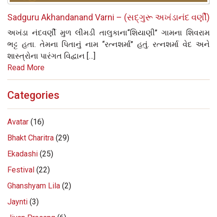
Sadguru Akhandanand Varni – (સદ્‌ગુરૂ અખંડાનંદ વર્ણી)
અખંડા નંદવર્ણી મુળ લીમડી તાલુકાના‘‘શિયાણી’’ ગામના શિવરામ
ભટ્ટ હતા. તેમના પિતાનું નામ ‘‘રત્નશર્મા’’ હતું. રત્નશર્મા વેદ અને
શાસ્ત્રોના પારંગત વિદ્વાન […]
Read More
Categories
Avatar
(16)
Bhakt Charitra
(29)
Ekadashi
(25)
Festival
(22)
Ghanshyam Lila
(2)
Jaynti
(3)