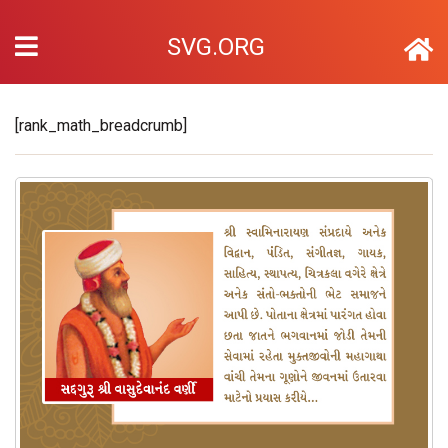
SVG.ORG
[rank_math_breadcrumb]