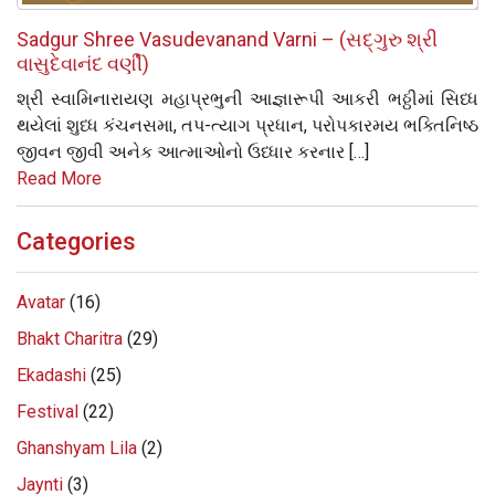
Sadgur Shree Vasudevanand Varni – (સદ્‌ગુરુ શ્રી
વાસુદેવાનંદ વર્ણી)
શ્રી સ્વામિનારાયણ મહાપ્રભુની આજ્ઞારૂપી આકરી ભઠ્ઠીમાં સિધ્ધ
થયેલાં શુધ્ધ કંચનસમા, તપ-ત્યાગ પ્રધાન, પરોપકારમય ભક્તિનિષ્ઠ
જીવન જીવી અનેક આત્માઓનો ઉધ્ધાર કરનાર […]
Read More
Categories
Avatar
(16)
Bhakt Charitra
(29)
Ekadashi
(25)
Festival
(22)
Ghanshyam Lila
(2)
Jaynti
(3)