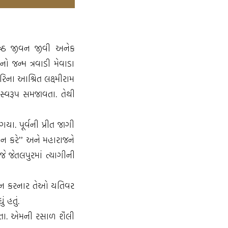
નિષ્ઠ જીવન જીવી અનેક
ો જન્મ ત્રવાડી મેવાડા
હરિના આશ્રિત લક્ષ્મીરામ
ં સ્વરૂપ સમજાવતા. તેથી
ા. પૂર્વની પ્રીત જાગી
ા ન કરે’’ અને મહારાજને
જે જેતલપુરમાં ત્યાગીની
 પાલન કરનાર તેઓ યતિવર
 હતું.
ત થતા. એમની રસાળ શૈલી