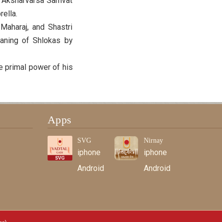
, Aksharvarsa Samvat
ella.
Maharaj, and Shastri
aning of Shlokas by
e primal power of his
Apps
SVG
Nirnay
iphone
iphone
Android
Android