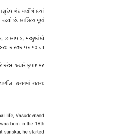
સુદેવાનંદ વર્ણીને કર્યા
રચ્યો છે. લાલિત્ય પૂર્ણ
, ઝાલાવાડ, મચ્છુકાંઠો
 ૧૯ર૦ કારતક વદ ૧૦ ના
કરેલ. જ્યારે કૃપાશંકર
દ વર્ણીના ચરણમાં શતશઃ
al life, Vasudevnand
 was born in the 18th
t sanskar, he started