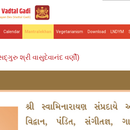
Calendar
Mantralekhan
Vegetarianism
Download
LNDYM
ુરુ શ્રી વાસુદેવાનંદ વર્ણી)