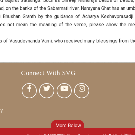
d Gujarat satsangs. Such as Shreeji Maharajs beads of beads
 on the banks of the Sabarmati river, Narayana Ghat has an umbr
i Bhushan Granth by the guidance of Acharya Keshavprasadji 
oes not mean the meaning of the verse, please show the me
ges of Vasudevnanda Varni, who received many blessings from th
Connect With SVG
Y,
More Below