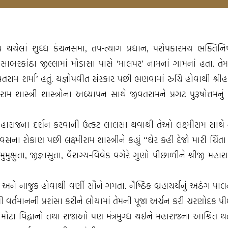
િધ્ધ થયેલાં શુધ્ધ કંચનસમા, તપ-ત્યાગ પ્રધાન, પરોપકારમય ભક્તિ
ાબરકાંઠા જીલ્લામાં મોડાસા પાસે ‘માલપર’ નામનાં ગામનાં હતા. તેમન
 ‘જીવતરામ શર્મા’ હતું. યજ્ઞોપવીત સંસ્કાર પછી ભણવામાં રુચિ હોવાથી શ્રી
મીરામ શાસ્ત્રી શાસ્ત્રોના અધ્યાપન સાથે જીવતરામને પ્રગટ પુરૂષોત્તમનુ
 મહારાજના દર્શન કરવાની ઉત્કટ લાલસા થવાથી તેઓ લક્ષ્મીરામ સાથે ગય
ના રોકાણ પછી લક્ષ્મીરામ શાસ્ત્રીને કહ્યું ‘‘ઘેર કહી દેજો મારી ચિંત
મુક્ષુતા, જીજ્ઞાસુતા, વૈરાગ્ય-વિવેક વગેરે ગુણો પીછાળીને શ્રીજી મહારા
 અને નાજુક હોવાથી વર્ણી સૌને ગમતા. નૈષ્ઠિક બ્રહ્મચર્યનું અઠંગ
ી વર્તમાનની પ્રશંસા કરીને લોયામાં તેમની પૂજા અર્ચન કરી ચરણોદક પીધું
 મોટા મોટા વિદ્વાનો તથા રાજાઓ પણ મંત્રમુગ્ધ થઈને મહારાજના આશ્રિ