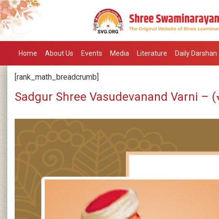
Home
About Us
Events
Media
Literature
Daily Darshan
[rank_math_breadcrumb]
Sadgur Shree Vasudevanand Varni – (સદ્‌ગ