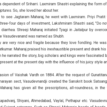
a dependent of Sriharri. Laxmiram Shastri explaining the form of
iptures. So, she loved her about her.
e to see Jagtaram Maharaj, he went with Laxmiram. Priyi Pratit
three-four days of investment, Lakshmiram Shastri said, "Do not
iarrhea. Shreeji Maharaj initiated Tyagi in Jaitalpur by overco
name Vasudevanand was named as Shubh.
are very nice and fragile because they love fondling. He was
tkumar. Maharaj praised his inexhaustible present and drank his 
 he narrated the story, big scholars and kings were fascinated b
resent at the present day with the influence of his juicy style and
ccasion of Vaishak Vardh on 1884. After the request of Gunati
narayan sect, Vasudevnandji created the Sanskrit book Satsangi
Maharaj has given all the prescriptions, all-roundness, in the
 Kapadvanj, Shiyani, Ahmedabad, Vaylal, Pethapur etc. Vasudev