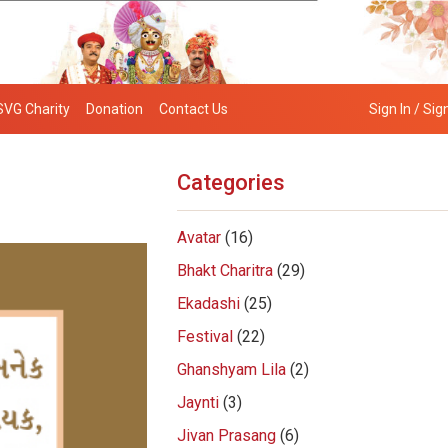
SVG Charity
Donation
Contact Us
Sign In / Sig
Categories
Avatar
(16)
Bhakt Charitra
(29)
Ekadashi
(25)
Festival
(22)
Ghanshyam Lila
(2)
Jaynti
(3)
Jivan Prasang
(6)