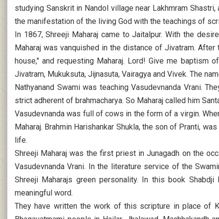
studying Sanskrit in Nandol village near Lakhmram Shastri, 
the manifestation of the living God with the teachings of scr
In 1867, Shreeji Maharaj came to Jaitalpur. With the desir
Maharaj was vanquished in the distance of Jivatram. After 
house," and requesting Maharaj. Lord! Give me baptism of d
Jivatram, Mukuksuta, Jijnasuta, Vairagya and Vivek. The 
Nathyanand Swami was teaching Vasudevnanda Vrani. They 
strict adherent of brahmacharya. So Maharaj called him Santa
Vasudevnanda was full of cows in the form of a virgin. When
Maharaj. Brahmin Harishankar Shukla, the son of Pranti, was p
life.
Shreeji Maharaj was the first priest in Junagadh on the o
Vasudevnanda Vrani. In the literature service of the Swami
Shreeji Maharajs green personality. In this book Shabdji 
meaningful word.
They have written the work of this scripture in place of