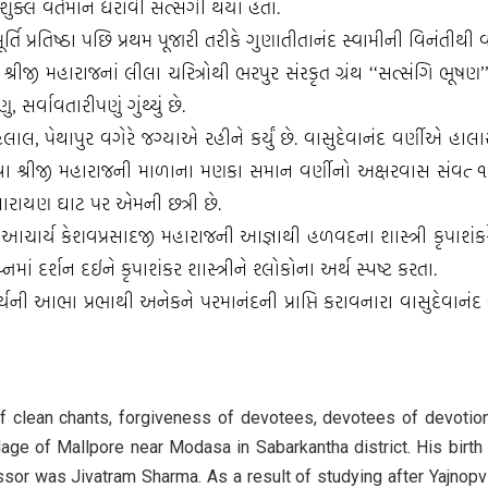
 શુક્લ વર્તમાન ધરાવી સત્સંગી થયા હતા.
્તિ પ્રતિષ્ઠા પછિ પ્રથમ પૂજારી તરીકે ગુણાતીતાનંદ સ્વામીની વિનંતીથી વા
રીજી મહારાજનાં લીલા ચરિત્રોથી ભરપુર સંસ્કૃત ગ્રંથ ‘‘સત્સંગિ ભૂષણ’’ 
 સર્વાવતારીપણું ગુંથ્યું છે.
 પેથાપુર વગેરે જગ્યાએ રહીને કર્યું છે. વાસુદેવાનંદ વર્ણીએ હાલાર
 આવા શ્રીજી મહારાજની માળાના મણકા સમાન વર્ણીનો અક્ષરવાસ સંવત્‌
ારાયણ ઘાટ પર એમની છત્રી છે.
ાર્ય કેશવપ્રસાદજી મહારાજની આજ્ઞાથી હળવદના શાસ્ત્રી કૃપાશંકરે 
પ્નમાં દર્શન દઈને કૃપાશંકર શાસ્ત્રીને શ્લોકોના અર્થ સ્પષ્ટ કરતા.
ચર્યની આભા પ્રભાથી અનેકને પરમાનંદની પ્રાપ્તિ કરાવનારા વાસુદેવાનં
clean chants, forgiveness of devotees, devotees of devotion
lage of Mallpore near Modasa in Sabarkantha district. His birth
sor was Jivatram Sharma. As a result of studying after Yajnopvi