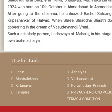
Bhagavatmami people in Hailar, Jhalawad, Machhakandh an
1924 was born on 10th October in Ahmedabad. In Ahmedabad,
After going to the dhamma, he criticized Rachel Satsang
Kripashankar of Halvad. When Shree Shraddha Shastri d
appearing in the dream of Vasudevnandji Vrani.
Such a scholarly person, Ladhavaya of Maharaj, in his sta
own brahmacharya;
Useful Link
Login
Acharyas
Mantralekhan
Vachanamrut
Kirtanavali
Purushottam Prakash
Temples
PRIVACY & REFUND POLIC
TERMS & CONDITION