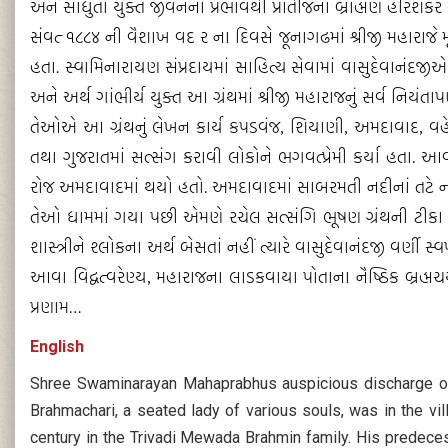
અને સાધુતા યુક્ત જીવનના પ્રભાવથી પ્રાંતીજના બ્રાહ્મણ હરિશંકર
સંવત્‌ ૧૮૮૪ ની વૈશાખ વદ ર ના દિવસે જૂનાગઢમાં શ્રીજી મહારાજે મૂર
હતા. સ્વામિનારાયણ સંપ્રદાયમાં સાહિત્ય સેવામાં વાસુદેવાનંદજીએ શ્
અને અર્થ ગાંભીર્ય યુક્ત આ ગ્રંથમાં શ્રીજી મહારાજનું સર્વ નિયંતાપણુ,
તેઓએ આ ગ્રંથનું લેખન કાર્ય કપડવંજ, શિયાણી, અમદાવાદ, વહેલાલ,
તથા ગુજરાતમાં સત્સંગ કરાવી લોકોને ભગવત્પ્રેમી કર્યા હતા.
રોજ અમદાવાદમાં થયો હતો. અમદાવાદમાં સાબરમતી નદીનાં તટે ન
તેઓ ધામમાં ગયા પછી એમણે રચેલ સત્સંગિ ભૂષણ ગ્રંથની ટીકા આચ
શાસ્ત્રીને શ્લોકના અર્થ બેસતાં નહીં ત્યારે વાસુદેવાનંદજી વર્ણી સ્વ
આવા વિદ્વત્‌વરેણ્ય, મહારાજના લાડકવાયા પોતાના નૈષ્ઠિક બ્રહ્મ
પ્રણામ…
English
Shree Swaminarayan Mahaprabhus auspicious discharge of 
Brahmachari, a seated lady of various souls, was in the vil
century in the Trivadi Mewada Brahmin family. His predeces