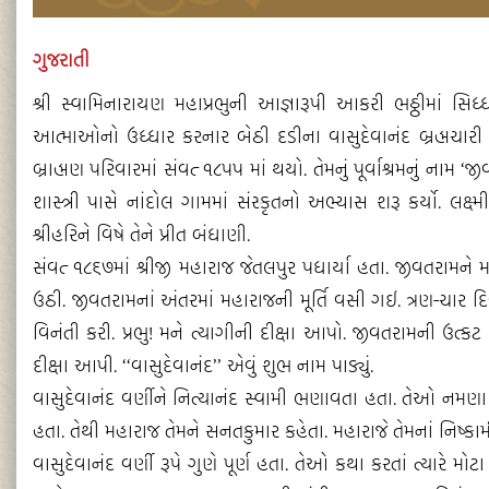
ગુજરાતી
શ્રી સ્વામિનારાયણ મહાપ્રભુની આજ્ઞારૂપી આકરી ભઠ્ઠીમાં સ
આત્માઓનો ઉધ્ધાર કરનાર બેઠી દડીના વાસુદેવાનંદ બ્રહ્મચારી સ
બ્રાહ્મણ પરિવારમાં સંવત્‌ ૧૮પપ માં થયો. તેમનું પૂર્વાશ્રમનું નામ
શાસ્ત્રી પાસે નાંદોલ ગામમાં સંસ્કૃતનો અભ્યાસ શરૂ કર્યો. લક્ષ્
શ્રીહરિને વિષે તેને પ્રીત બંધાણી.
સંવત્‌ ૧૮૬૭માં શ્રીજી મહારાજ જેતલપુર પધાર્યા હતા. જીવતરામને
ઉઠી. જીવતરામનાં અંતરમાં મહારાજની મૂર્તિ વસી ગઈ. ત્રણ-ચાર દિવસ
વિનંતી કરી. પ્રભુ! મને ત્યાગીની દીક્ષા આપો. જીવતરામની ઉત્કટ મુ
દીક્ષા આપી. ‘‘વાસુદેવાનંદ’’ એવું શુભ નામ પાડ્યું.
વાસુદેવાનંદ વર્ણીને નિત્યાનંદ સ્વામી ભણાવતા હતા. તેઓ નમણા
હતા. તેથી મહારાજ તેમને સનતકુમાર કહેતા. મહારાજે તેમનાં નિષ્કામ
વાસુદેવાનંદ વર્ણી રૂપે ગુણે પૂર્ણ હતા. તેઓ કથા કરતાં ત્યારે