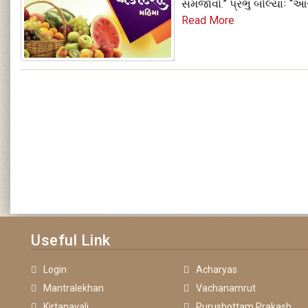
સમજાવો.” પ્રભુ બોલ્‍યાઃ “આસ
Read More
Useful Link
Login
Acharyas
Mantralekhan
Vachanamrut
Kirtanavali
Purushottam Prakash