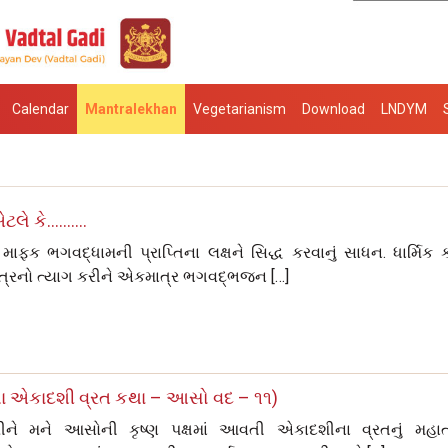
Calendar
Mantralekhan
Vegetarianism
Download
LNDYM
એટલે કે……….
ાફક ભગવદ્‌ધામની પ્રાપ્તિના લક્ષને સિદ્ધ કરવાનું સાધન. ધાર્મિક કા
ાત્રનો ત્યાગ કરીને એકમાત્ર ભગવદ્‌ભજન […]
ા એકાદશી વ્રત કથા – આસો વદ – ૧૧)
 કરીને મને આસોની કૃષ્‍ણ પક્ષમાં આવતી એકાદશીના વ્રતનું મહાત્‍મ