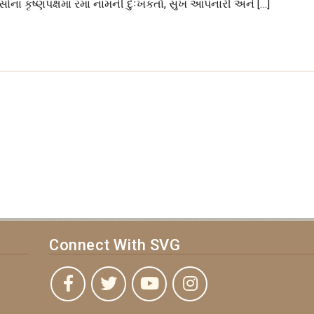
ોના કૃષ્‍ણપક્ષમાં રમા નામની દુઃખકર્તા, સુખ આપનારી અને […]
Connect With SVG