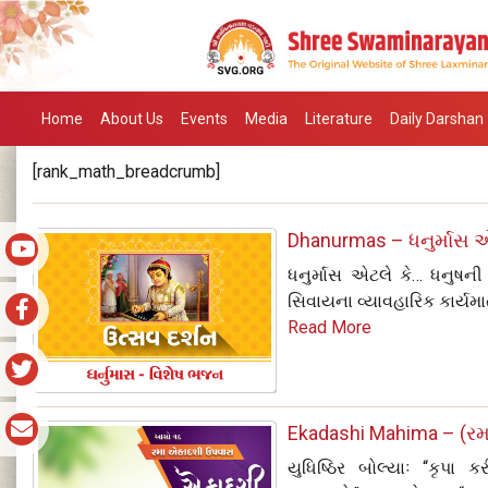
Home
About Us
Events
Media
Literature
Daily Darshan
[rank_math_breadcrumb]
Dhanurmas – ધનુર્માસ 
ધનુર્માસ એટલે કે… ધનુષની મ
સિવાયના વ્યાવહારિક કાર્યમ
Read More
Ekadashi Mahima – (રમ
યુધિષ્ઠિર બોલ્‍યાઃ “કૃપા