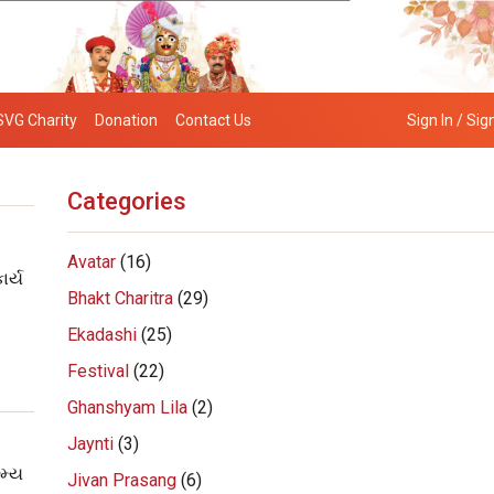
SVG Charity
Donation
Contact Us
Sign In / Sig
Categories
Avatar
(16)
ર્ય
Bhakt Charitra
(29)
Ekadashi
(25)
Festival
(22)
Ghanshyam Lila
(2)
Jaynti
(3)
્‍ય
Jivan Prasang
(6)