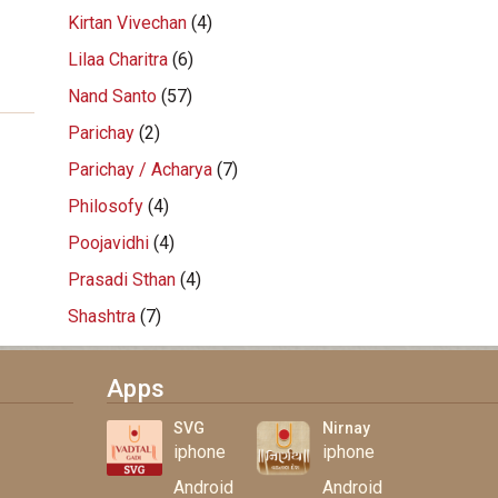
Kirtan Vivechan
(4)
Lilaa Charitra
(6)
Nand Santo
(57)
Parichay
(2)
Parichay / Acharya
(7)
Philosofy
(4)
Poojavidhi
(4)
Prasadi Sthan
(4)
Shashtra
(7)
Apps
SVG
Nirnay
iphone
iphone
Android
Android