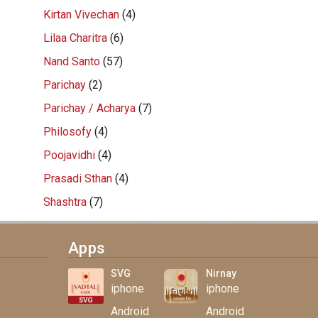
Kirtan Vivechan
(4)
Lilaa Charitra
(6)
Nand Santo
(57)
Parichay
(2)
Parichay / Acharya
(7)
Philosofy
(4)
Poojavidhi
(4)
Prasadi Sthan
(4)
Shashtra
(7)
Apps
SVG
Nirnay
iphone
iphone
Android
Android