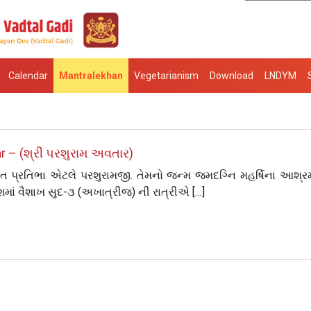
Calendar
Mantralekhan
Vegetarianism
Download
LNDYM
 – (શ્રી પરશુરામ અવતાર)
ત પ્રતિભા એટલે પરશુરામજી. તેમનો જન્મ જમદગ્નિ મહર્ષિના આશ્રમ
વંશમાં વૈશાખ સુદ-૩ (અખાત્રીજ) ની રાત્રીએ […]