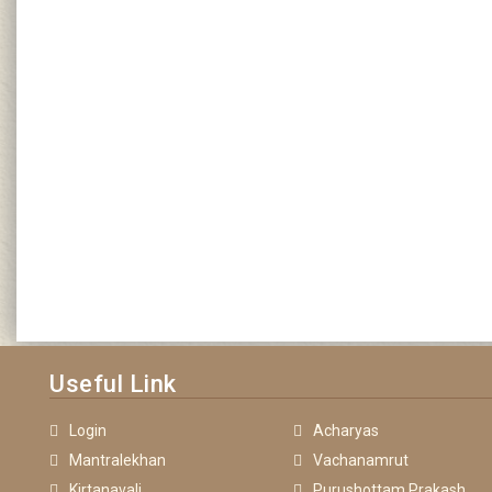
Useful Link
Login
Acharyas
Mantralekhan
Vachanamrut
Kirtanavali
Purushottam Prakash