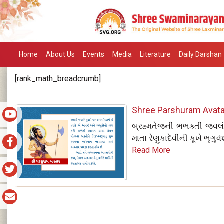
Home
About Us
Events
Media
Literature
Daily Darshan
[rank_math_breadcrumb]
Shree Parshuram Avatar
બ્રહ્મતેજની ભભક્તી જ્વલં
માતા રેણુકાદેવીની કૂખે ભૃગુ
Read More