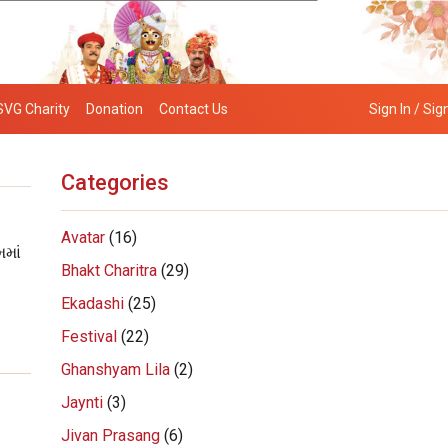
SVG Charity
Donation
Contact Us
Sign In / Sig
Categories
Avatar
(16)
માં
Bhakt Charitra
(29)
Ekadashi
(25)
Festival
(22)
Ghanshyam Lila
(2)
Jaynti
(3)
Jivan Prasang
(6)