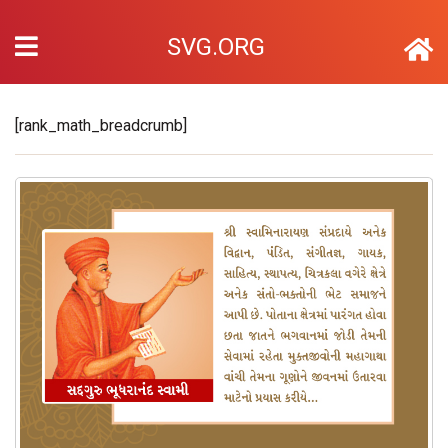
SVG.ORG
[rank_math_breadcrumb]