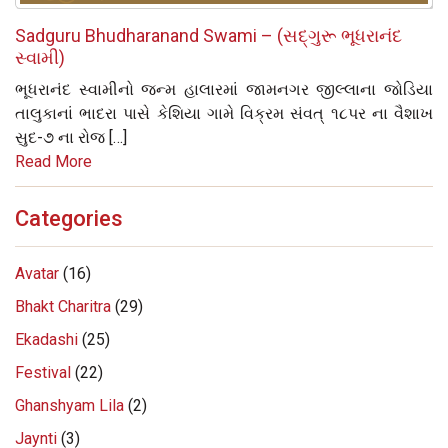
Sadguru Bhudharanand Swami – (સદ્‌ગુરૂ ભૂધરાનંદ
સ્વામી)
ભૂધરાનંદ સ્વામીનો જન્મ હાલારમાં જામનગર જીલ્લાના જોડિયા
તાલુકાનાં ભાદરા પાસે કેશિયા ગામે વિક્રમ સંવત્‌ ૧૮પર ના વૈશાખ
સુદ-૭ ના રોજ […]
Read More
Categories
Avatar
(16)
Bhakt Charitra
(29)
Ekadashi
(25)
Festival
(22)
Ghanshyam Lila
(2)
Jaynti
(3)