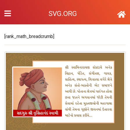
SVG.ORG
[rank_math_breadcrumb]