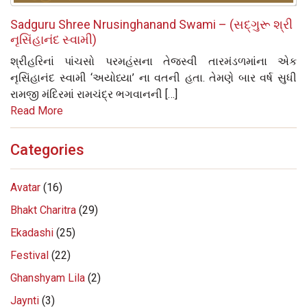
Sadguru Shree Nrusinghanand Swami – (સદ્‌ગુરૂ શ્રી
નૃસિંહાનંદ સ્વામી)
શ્રીહરિનાં પાંચસો પરમહંસના તેજસ્વી તારમંડળમાંના એક
નૃસિંહાનંદ સ્વામી ‘અયોધ્યા’ ના વતની હતા. તેમણે બાર વર્ષ સુધી
રામજી મંદિરમાં રામચંદ્ર ભગવાનની […]
Read More
Categories
Avatar
(16)
Bhakt Charitra
(29)
Ekadashi
(25)
Festival
(22)
Ghanshyam Lila
(2)
Jaynti
(3)