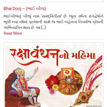
Bhai Dooj – (ભાઈ બીજ)
ભાઈબીજનું બીજું નામ ‘યમદ્વિતીયા’ છે. જૂના વર્ષના રાગદ્વેષોને
ભૂલી નવા વર્ષમાં પ્રવેશની સાથે જ ભાઈ-બહેનના નિર્વ્યાજ પ્રેમની
અભિવ્યક્તિ થાય છે. આ […]
Read More