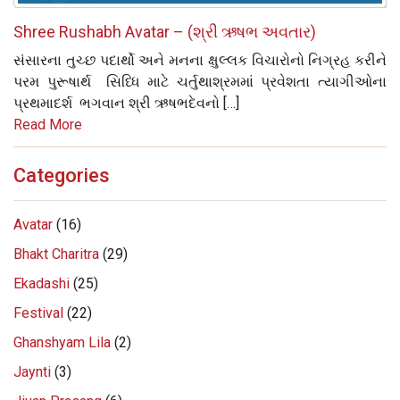
Shree Rushabh Avatar – (શ્રી ઋષભ અવતાર)
સંસારના તુચ્છ પદાર્થો અને મનના ક્ષુલ્લક વિચારોનો નિગ્રહ કરીને
પરમ પુરૂષાર્થ સિધ્ધિ માટે ચર્તુથાશ્રમમાં પ્રવેશતા ત્યાગીઓના
પ્રથમાદર્શ ભગવાન શ્રી ઋષભદેવનો […]
Read More
Categories
Avatar
(16)
Bhakt Charitra
(29)
Ekadashi
(25)
Festival
(22)
Ghanshyam Lila
(2)
Jaynti
(3)