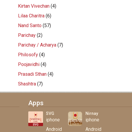
Kirtan Vivechan
(4)
Lilaa Charitra
(6)
Nand Santo
(57)
Parichay
(2)
Parichay / Acharya
(7)
Philosofy
(4)
Poojavidhi
(4)
Prasadi Sthan
(4)
Shashtra
(7)
Apps
SVG
Nirnay
iphone
iphone
Android
Android