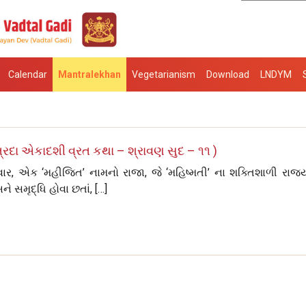
Calendar
Mantralekhan
Vegetarianism
Download
LNDYM
્રદા એકાદશી વ્રત કથા – શ્રાવણ સુદ – ૧૧ )
ાર, એક ‘મહીજિત’ નામનો રાજા, જે ‘મહિષ્મતી’ ના શક્તિશાળી રાજ્
 સમૃદ્ધિ હોવા છતાં, […]