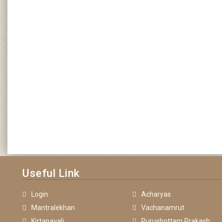
Useful Link
Login
Acharyas
Mantralekhan
Vachanamrut
Kirtanavali
Purushottam Prakash