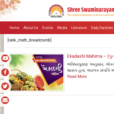
Home
About Us
Events
Media
Literature
Daily Darshan
[rank_math_breadcrumb]
Ekadashi Mahima – (પુત
ભવિષ્યપુરાણ અનુસાર, એકવ
શાસક હતા. અઢળક સંપત્તિ અને
Read More