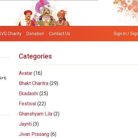
SVG Charity
Donation
Contact Us
Sign In / Sig
Categories
Avatar
(16)
યના
Bhakt Charitra
(29)
Ekadashi
(25)
Festival
(22)
Ghanshyam Lila
(2)
Jaynti
(3)
Jivan Prasang
(6)