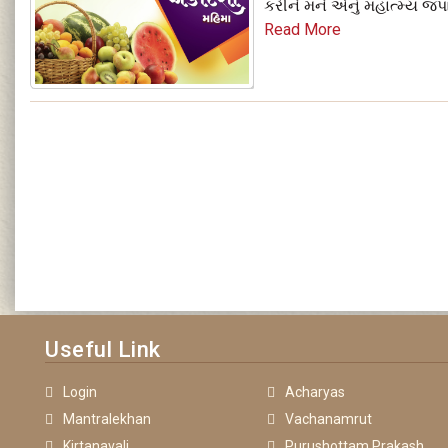
કરીને મને એનું મહાત્‍મ્‍ય જપાવ
Read More
Useful Link
Login
Acharyas
Mantralekhan
Vachanamrut
Kirtanavali
Purushottam Prakash