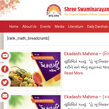
Home
About Us
Events
Media
Literature
Daily Darshan
[rank_math_breadcrumb]
Ekadashi Mahima – (નિર
યુધિષ્ઠિરે કહ્યું : “હે ખુઃ
કરીને મને એનું મહાત્‍મ્‍ય જપા
Read More
Ekadashi Mahima – (કમ
યુધિષ્ઠિરે કહ્યું : “હે ખુઃ