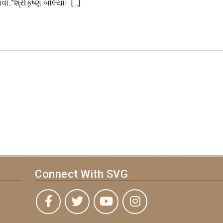
ો..”શ્રીકૃષ્‍ણ બોલ્‍યાઃ […]
Connect With SVG