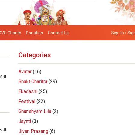
SVG Charity
Donation
Contact Us
Sign In / Sig
Categories
Avatar
(16)
કૃપા
Bhakt Charitra
(29)
Ekadashi
(25)
Festival
(22)
Ghanshyam Lila
(2)
Jaynti
(3)
કૃપા
Jivan Prasang
(6)