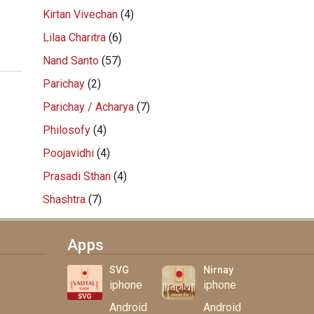
Kirtan Vivechan
(4)
Lilaa Charitra
(6)
Nand Santo
(57)
Parichay
(2)
Parichay / Acharya
(7)
Philosofy
(4)
Poojavidhi
(4)
Prasadi Sthan
(4)
Shashtra
(7)
Apps
SVG
Nirnay
iphone
iphone
Android
Android