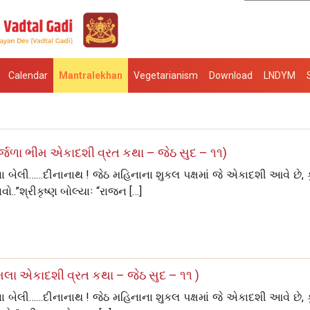
Calendar
Mantralekhan
Vegetarianism
Download
LNDYM
્જળા ભીમ એકાદશી વ્રત કથા – જેઠ સુદ – ૧૧)
ખિયાના બેલી……દીનાનાથ ! જેઠ મહિનાના શુકલ પક્ષમાં જે એકાદશી આવે છે, 
વો..”શ્રીકૃષ્‍ણ બોલ્‍યાઃ “રાજન […]
લા એકાદશી વ્રત કથા – જેઠ સુદ – ૧૧ )
ખિયાના બેલી……દીનાનાથ ! જેઠ મહિનાના શુકલ પક્ષમાં જે એકાદશી આવે છે, 