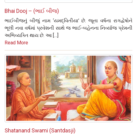
Bhai Dooj – (ભાઈ બીજ)
ભાઈબીજનું બીજું નામ ‘યમદ્વિતીયા’ છે. જૂના વર્ષના રાગદ્વેષોને
ભૂલી નવા વર્ષમાં પ્રવેશની સાથે જ ભાઈ-બહેનના નિર્વ્યાજ પ્રેમની
અભિવ્યક્તિ થાય છે. આ […]
Read More
Shatanand Swami (Santdasji)