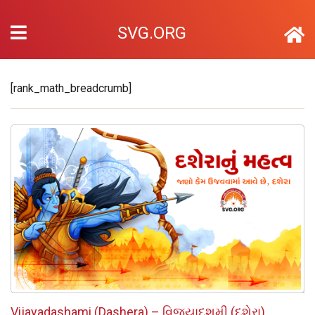
SVG.ORG
[rank_math_breadcrumb]
Vijayadashami (Dashera) – વિજયાદશમી (દશેરા)