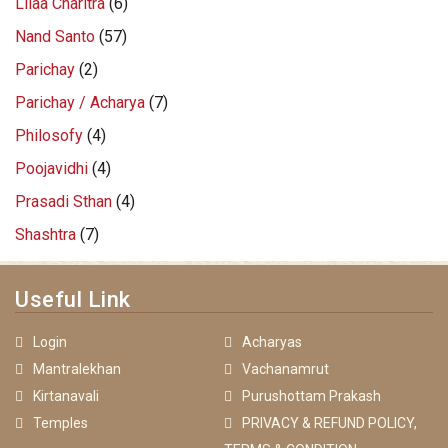
Lilaa Charitra
(6)
Nand Santo
(57)
Parichay
(2)
Parichay / Acharya
(7)
Philosofy
(4)
Poojavidhi
(4)
Prasadi Sthan
(4)
Shashtra
(7)
Useful Link
Login
Acharyas
Mantralekhan
Vachanamrut
Kirtanavali
Purushottam Prakash
Temples
PRIVACY & REFUND POLICY,