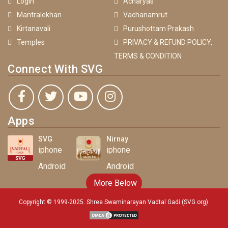
Login
Acharyas
Mantralekhan
Vachanamrut
Kirtanavali
Purushottam Prakash
Temples
PRIVACY & REFUND POLICY,
TERMS & CONDITION
Connect With SVG
Apps
SVG
Nirnay
iphone
iphone
Android
Android
More Below
Copyright © 1999-2025. Shree Swaminarayan Vadtal Gadi (SVG.org)
.