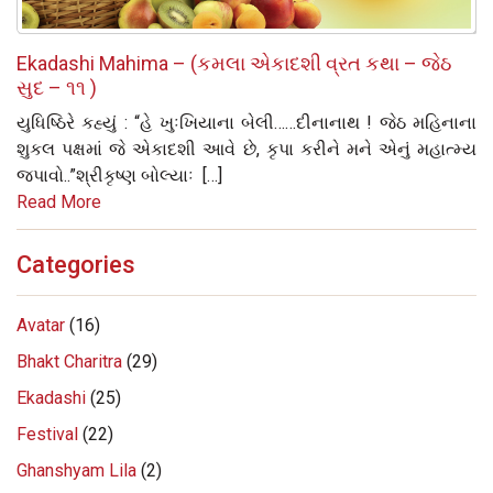
Ekadashi Mahima – (કમલા એકાદશી વ્રત કથા – જેઠ
સુદ – ૧૧ )
યુધિષ્ઠિરે કહ્યું : “હે ખુઃખિયાના બેલી……દીનાનાથ ! જેઠ મહિનાના
શુકલ પક્ષમાં જે એકાદશી આવે છે, કૃપા કરીને મને એનું મહાત્‍મ્‍ય
જપાવો..”શ્રીકૃષ્‍ણ બોલ્‍યાઃ […]
Read More
Categories
Avatar
(16)
Bhakt Charitra
(29)
Ekadashi
(25)
Festival
(22)
Ghanshyam Lila
(2)