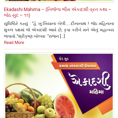
Ekadashi Mahima – (નિર્જળા ભીમ એકાદશી વ્રત કથા –
જેઠ સુદ – ૧૧)
યુધિષ્ઠિરે કહ્યું : “હે ખુઃખિયાના બેલી……દીનાનાથ ! જેઠ મહિનાના
શુકલ પક્ષમાં જે એકાદશી આવે છે, કૃપા કરીને મને એનું મહાત્‍મ્‍ય
જપાવો..”શ્રીકૃષ્‍ણ બોલ્‍યાઃ “રાજન […]
Read More