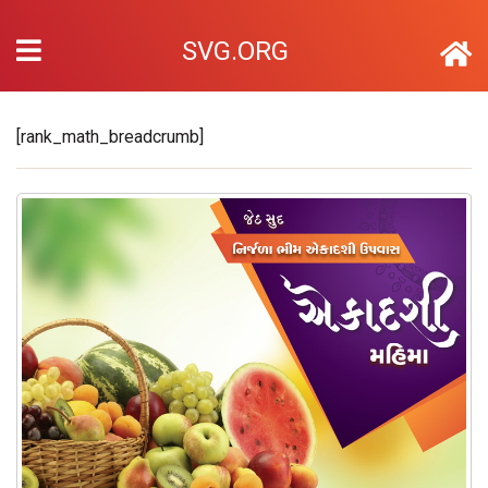
SVG.ORG
[rank_math_breadcrumb]