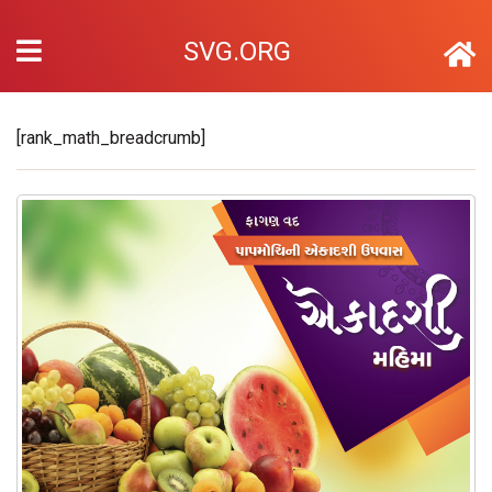
SVG.ORG
[rank_math_breadcrumb]