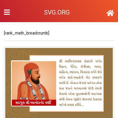
SVG.ORG
[rank_math_breadcrumb]