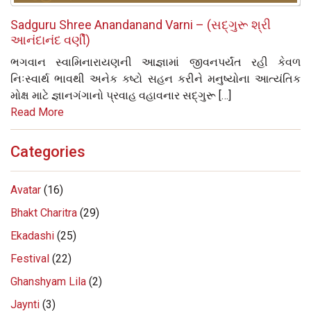
Sadguru Shree Anandanand Varni – (સદ્‌ગુરૂ શ્રી
આનંદાનંદ વર્ણી)
ભગવાન સ્વામિનારાયણની આજ્ઞામાં જીવનપર્યંત રહી કેવળ
નિઃસ્વાર્થ ભાવથી અનેક કષ્ટો સહન કરીને મનુષ્યોના આત્યંતિક
મોક્ષ માટે જ્ઞાનગંગાનો પ્રવાહ વહાવનાર સદ્‌ગુરૂ […]
Read More
Categories
Avatar
(16)
Bhakt Charitra
(29)
Ekadashi
(25)
Festival
(22)
Ghanshyam Lila
(2)
Jaynti
(3)