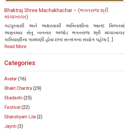
Bhaktraj Shree Machakhachar – (ભક્તરાજ શ્રી
માંચાખાચર)
ગઢપુરવાસી અને અક્ષરવાસી અવિનાશીના આનંદ મિલનમાં
અમૃતમય સેતુ બનનાર અજોડ ભક્તરાજ શ્રી માંચાખાચર
કારિયાણીના ગામધણી હોવા છતાં સત્સંગના સંયોગ પહેલા […]
Read More
Categories
Avatar
(16)
Bhakt Charitra
(29)
Ekadashi
(25)
Festival
(22)
Ghanshyam Lila
(2)
Jaynti
(3)