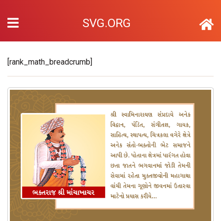
SVG.ORG
[rank_math_breadcrumb]