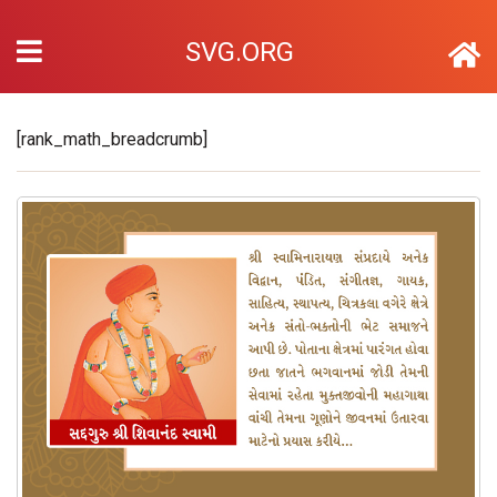
SVG.ORG
[rank_math_breadcrumb]