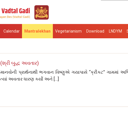
Calendar
Mantralekhan
Vegetarianism
Download
LNDYM
(શ્રી બુદ્ધ અવતાર)
ેવ-માનવોની પ્રાર્થનાથી ભગવાન વિષ્ણુએ ગયાપાસે “ક્રીકટ” ગામમાં અ
ત્યાં અવતાર ધારણ કર્યો અને […]