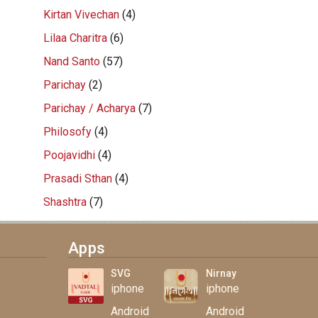
Kirtan Vivechan
(4)
Lilaa Charitra
(6)
Nand Santo
(57)
Parichay
(2)
Parichay / Acharya
(7)
Philosofy
(4)
Poojavidhi
(4)
Prasadi Sthan
(4)
Shashtra
(7)
Apps
SVG
Nirnay
iphone
iphone
Android
Android