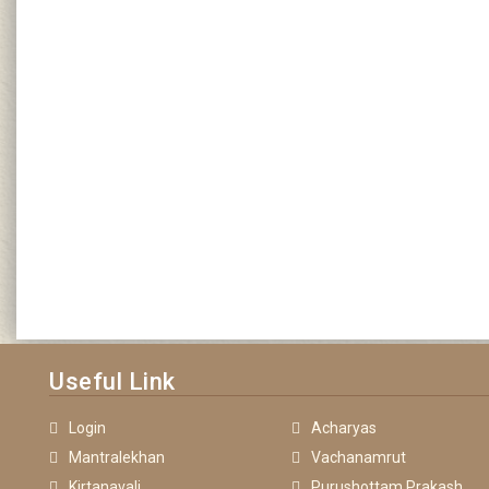
Useful Link
Login
Acharyas
Mantralekhan
Vachanamrut
Kirtanavali
Purushottam Prakash