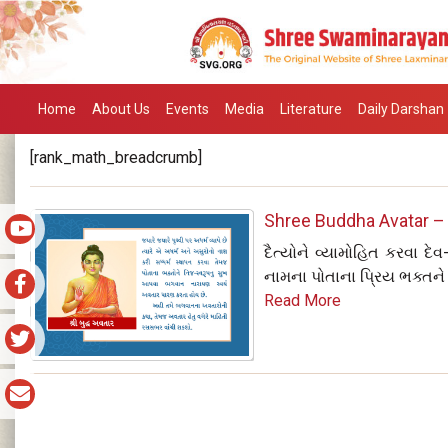
Home
About Us
Events
Media
Literature
Daily Darshan
[rank_math_breadcrumb]
Shree Buddha Avatar – 
દૈત્યોને વ્યામોહિત કરવા દ
નામના પોતાના પ્રિય ભક્તને 
Read More