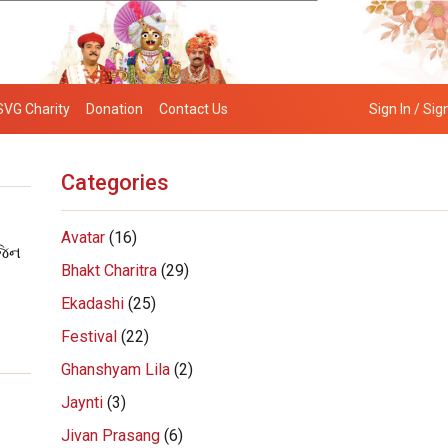
SVG Charity
Donation
Contact Us
Sign In / Sig
Categories
Avatar
(16)
જિન
Bhakt Charitra
(29)
Ekadashi
(25)
Festival
(22)
Ghanshyam Lila
(2)
Jaynti
(3)
Jivan Prasang
(6)