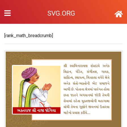
SVG.ORG
[rank_math_breadcrumb]