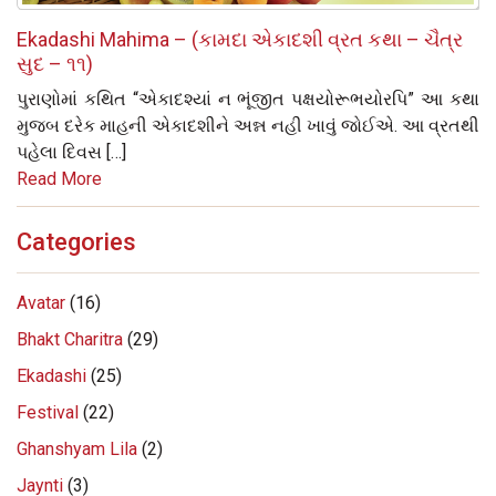
Ekadashi Mahima – (કામદા એકાદશી વ્રત કથા – ચૈત્ર
સુદ – ૧૧)
પુરાણોમાં કથિત “એકાદશ્યાં ન ભૂંજીત પક્ષયોરૂભયોરપિ” આ કથા
મુજબ દરેક માહની એકાદશીને અન્ન નહી ખાવું જોઈએ. આ વ્રતથી
પહેલા દિવસ […]
Read More
Categories
Avatar
(16)
Bhakt Charitra
(29)
Ekadashi
(25)
Festival
(22)
Ghanshyam Lila
(2)
Jaynti
(3)