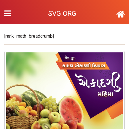
SVG.ORG
[rank_math_breadcrumb]