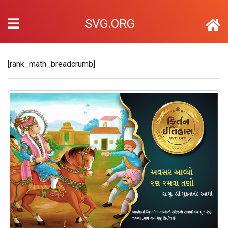
SVG.ORG
[rank_math_breadcrumb]