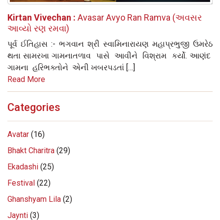
Kirtan Vivechan :
Avasar Avyo Ran Ramva (અવસર
આવ્યો રણ રમવા)
પૂર્વ ઈતિહાસ :- ભગવાન શ્રી સ્વામિનારાયણ મહાપ્રભુજી ઉમરેઠ
થતા સામરખા ગામનાતળાવ પાસે આવીને વિશ્રામ કર્યો. આણંદ
ગામના હરિભક્તોને એની ખબરપડતાં […]
Read More
Categories
Avatar
(16)
Bhakt Charitra
(29)
Ekadashi
(25)
Festival
(22)
Ghanshyam Lila
(2)
Jaynti
(3)