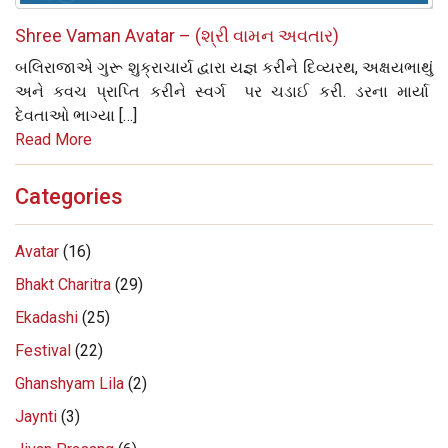
Shree Vaman Avatar – (શ્રી વામન અવતાર)
બલિરાજાએ ગુરૂ શુક્રાચાર્ય દ્વારા યજ્ઞ કરીને દિવ્યરથ, અક્ષયભાથું
અને કવચ પ્રાપ્તિ કરીને સ્વર્ગ પર ચડાઈ કરી. ડરના માર્યા
દેવતાઓ ભાગ્યા […]
Read More
Categories
Avatar
(16)
Bhakt Charitra
(29)
Ekadashi
(25)
Festival
(22)
Ghanshyam Lila
(2)
Jaynti
(3)